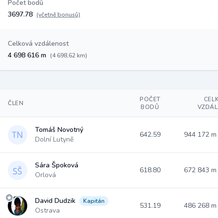
Počet bodů
3697.78
(včetně bonusů)
Celková vzdálenost
4 698 616 m
(4 698,62 km)
POČET
CEL
ČLEN
BODŮ
VZDÁ
Tomáš Novotný
642.59
944 172 
Dolní Lutyně
Sára Špoková
618.80
672 843 
Orlová
David Dudzik
Kapitán
531.19
486 268 
Ostrava