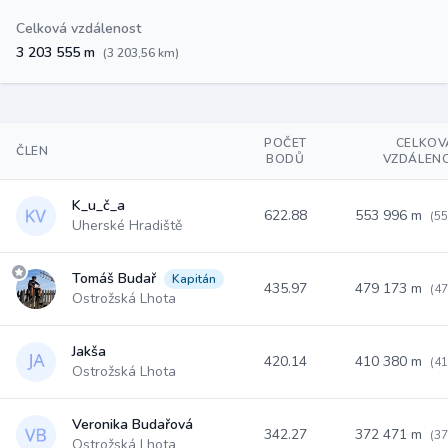
Celková vzdálenost
3 203 555 m
(3 203,56 km)
POČET
CELKOV
ČLEN
BODŮ
VZDÁLEN
K_u_č_a
622.88
553 996 m
(55
Uherské Hradiště
Tomáš Budař
Kapitán
435.97
479 173 m
(47
Ostrožská Lhota
Jakša
420.14
410 380 m
(41
Ostrožská Lhota
Veronika Budařová
342.27
372 471 m
(37
Ostrožská Lhota