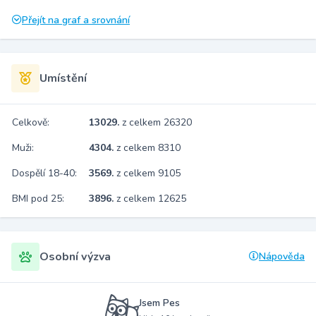
Přejít na graf a srovnání
Umístění
Celkově:
13029.
z celkem 26320
Muži:
4304.
z celkem 8310
Dospělí 18-40:
3569.
z celkem 9105
BMI pod 25:
3896.
z celkem 12625
Osobní výzva
Nápověda
Jsem Pes