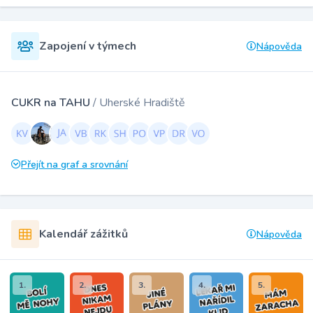
Zapojení v týmech
Nápověda
CUKR na TAHU
/ Uherské Hradiště
Přejít na graf a srovnání
Kalendář zážitků
Nápověda
1.
2.
3.
4.
5.