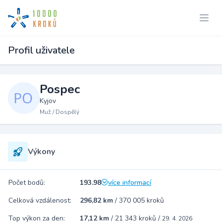
Profil uživatele
Pospec
Kyjov
Muž / Dospělý
Výkony
Počet bodů:
193.98
více informací
Celková vzdálenost:
296,82 km
/
370 005 kroků
Top výkon za den:
17,12 km
/
21 343 kroků
/
29. 4. 2026