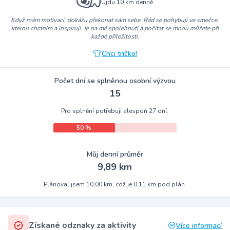
Ujdu 10 km denně
Když mám motivaci, dokážu překonat sám sebe. Rád se pohybuji ve smečce,
kterou chráním a inspiruji. Je na mě spolehnutí a počítat se mnou můžete při
každé příležitosti.
Chci tričko!
Počet dní se splněnou osobní výzvou
15
Pro splnění potřebuji alespoň 27 dní.
50 %
Můj denní průměr
9,89 km
Plánoval jsem 10,00 km, což je 0,11 km pod plán.
Získané odznaky za aktivity
Více informací