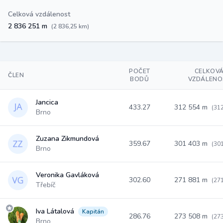
Celková vzdálenost
2 836 251 m
(2 836,25 km)
POČET
CELKOV
ČLEN
BODŮ
VZDÁLENO
Jancica
433.27
312 554 m
(31
Brno
Zuzana Zikmundová
359.67
301 403 m
(30
Brno
Veronika Gavláková
302.60
271 881 m
(27
Třebíč
Iva Látalová
Kapitán
286.76
273 508 m
(27
Brno