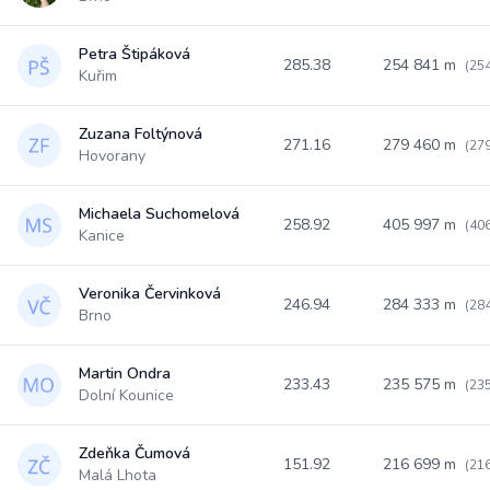
Petra Štipáková
285.38
254 841 m
(25
Kuřim
Zuzana Foltýnová
271.16
279 460 m
(27
Hovorany
Michaela Suchomelová
258.92
405 997 m
(40
Kanice
Veronika Červinková
246.94
284 333 m
(28
Brno
Martin Ondra
233.43
235 575 m
(23
Dolní Kounice
Zdeňka Čumová
151.92
216 699 m
(21
Malá Lhota