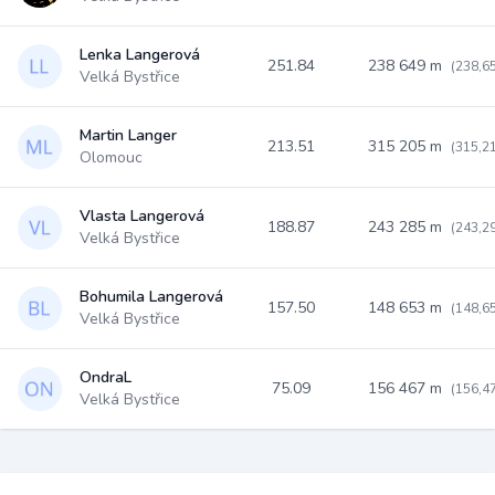
Lenka Langerová
251.84
238 649 m
(238,6
Velká Bystřice
Martin Langer
213.51
315 205 m
(315,2
Olomouc
Vlasta Langerová
188.87
243 285 m
(243,2
Velká Bystřice
Bohumila Langerová
157.50
148 653 m
(148,6
Velká Bystřice
OndraL
75.09
156 467 m
(156,4
Velká Bystřice