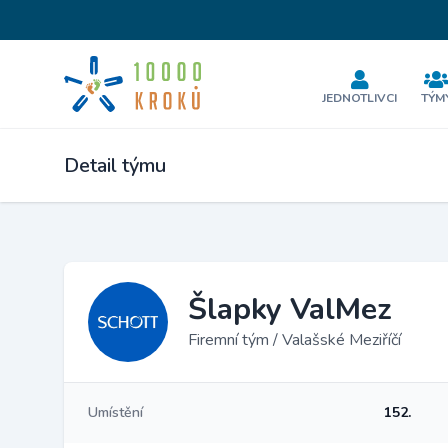
JEDNOTLIVCI
TÝM
Detail týmu
Šlapky ValMez
Firemní tým / Valašské Meziříčí
Umístění
152.