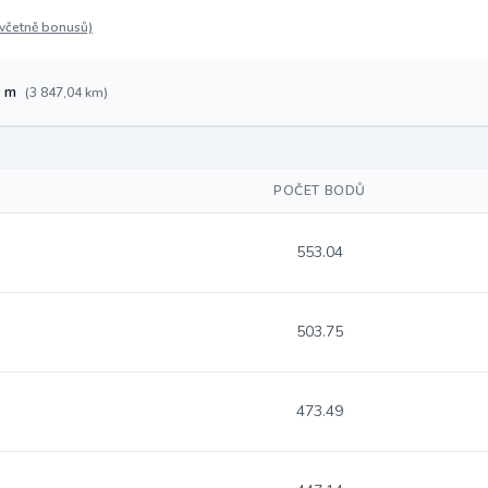
(včetně bonusů)
0 m
(3 847,04 km)
POČET BODŮ
553.04
503.75
473.49