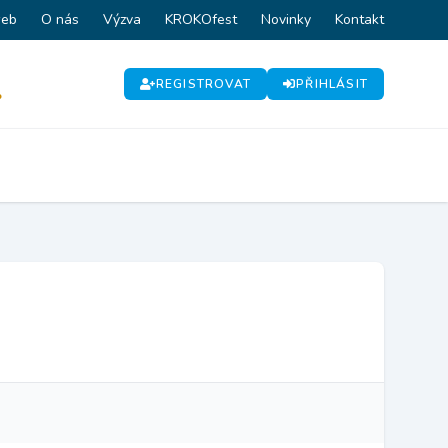
web
O nás
Výzva
KROKOfest
Novinky
Kontakt
REGISTROVAT
PŘIHLÁSIT
P