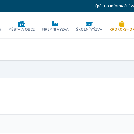
Zpět na informační 
Y
MĚSTA A OBCE
FIREMNÍ VÝZVA
ŠKOLNÍ VÝZVA
KROKO-SHO