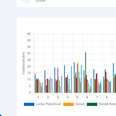
Vsetín