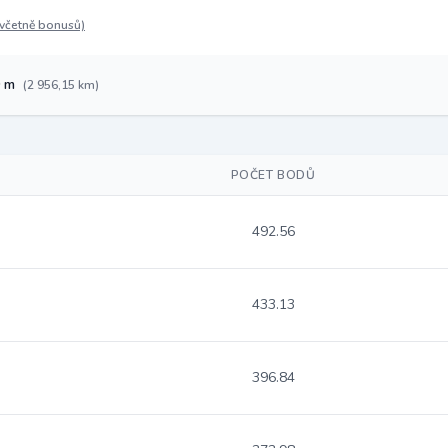
(včetně bonusů)
9 m
(2 956,15 km)
POČET BODŮ
492.56
433.13
396.84