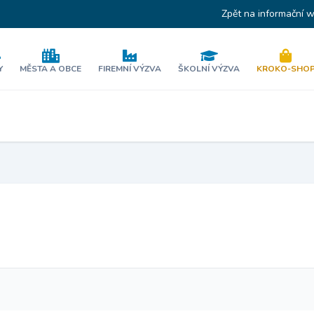
Zpět na informační 
Y
MĚSTA A OBCE
FIREMNÍ VÝZVA
ŠKOLNÍ VÝZVA
KROKO-SHO