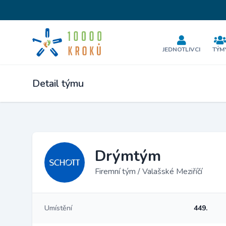
JEDNOTLIVCI
TÝM
Detail týmu
Drýmtým
Firemní tým / Valašské Meziříčí
Umístění
449.