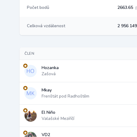
Počet bodů
2663.65
Celková vzdálenost
2 956 14
ČLEN
Hozanka
Zašová
Mkay
Frenštát pod Radhoštěm
El Niño
Valašské Meziříčí
VD2