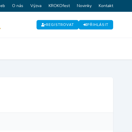
web
O nás
Výzva
KROKOfest
Novinky
Kontakt
REGISTROVAT
PŘIHLÁSIT
P