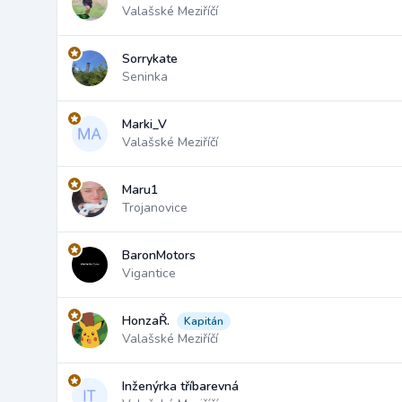
Valašské Meziříčí
Sorrykate
Seninka
Marki_V
Valašské Meziříčí
Maru1
Trojanovice
BaronMotors
Vigantice
HonzaŘ.
Kapitán
Valašské Meziříčí
Inženýrka tříbarevná