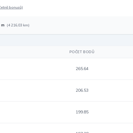
četně bonusů)
9 m
(4 216,03 km)
POČET BODŮ
265.64
206.53
199.85