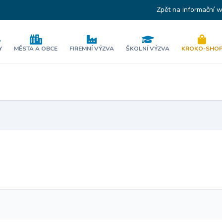
Zpět na informační 
Y
MĚSTA A OBCE
FIREMNÍ VÝZVA
ŠKOLNÍ VÝZVA
KROKO-SHO