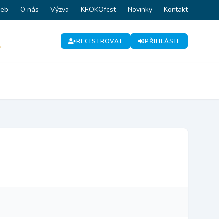
web
O nás
Výzva
KROKOfest
Novinky
Kontakt
REGISTROVAT
PŘIHLÁSIT
P