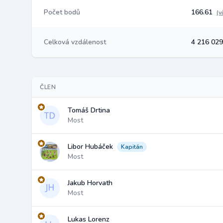
Počet bodů
166.61
(v
Celková vzdálenost
4 216 02
ČLEN
Tomáš Drtina
Most
Libor Hubáček
Kapitán
Most
Jakub Horvath
Most
Lukas Lorenz