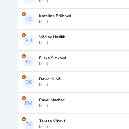
Most
Kateřina Brůhová
Most
Václav Hasilík
Most
Eliška Šimková
Most
David Kubiš
Most
Pavel Machac
Most
Tereza Vlková
Most