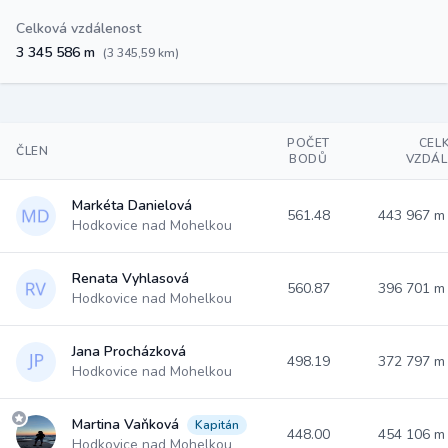
Celková vzdálenost
3 345 586 m
(3 345,59 km)
POČET
CEL
ČLEN
BODŮ
VZDÁ
Markéta Danielová
561.48
443 967 
Hodkovice nad Mohelkou
Renata Vyhlasová
560.87
396 701 
Hodkovice nad Mohelkou
Jana Procházková
498.19
372 797 
Hodkovice nad Mohelkou
Martina Vaňková
Kapitán
448.00
454 106 
Hodkovice nad Mohelkou