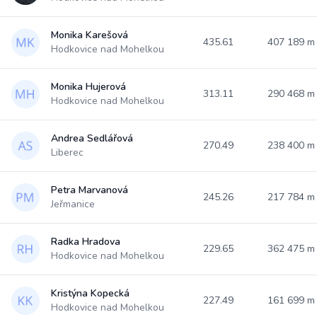
Monika Karešová
435.61
407 189 
Hodkovice nad Mohelkou
Monika Hujerová
313.11
290 468 
Hodkovice nad Mohelkou
Andrea Sedlářová
270.49
238 400 
Liberec
Petra Marvanová
245.26
217 784 
Jeřmanice
Radka Hradova
229.65
362 475 
Hodkovice nad Mohelkou
Kristýna Kopecká
227.49
161 699 
Hodkovice nad Mohelkou