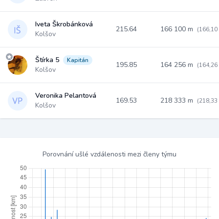
Iveta Škrobánková
215.64
166 100 m
(166,10
Kolšov
Štírka 5
Kapitán
195.85
164 256 m
(164,26
Kolšov
Veronika Pelantová
169.53
218 333 m
(218,33
Kolšov
Porovnání ušlé vzdálenosti mezi členy týmu