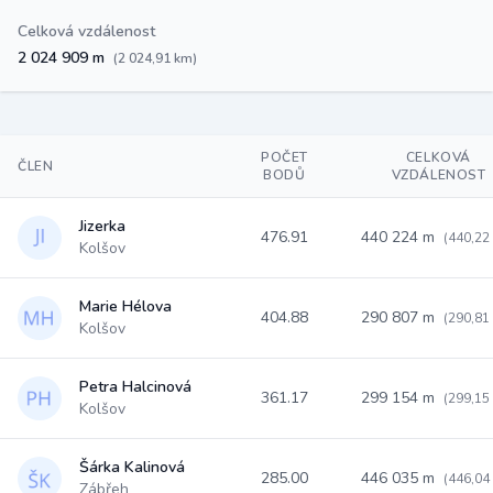
Celková vzdálenost
2 024 909 m
(2 024,91 km)
POČET
CELKOVÁ
ČLEN
BODŮ
VZDÁLENOST
Jizerka
476.91
440 224 m
(440,22
Kolšov
Marie Hélova
404.88
290 807 m
(290,81
Kolšov
Petra Halcinová
361.17
299 154 m
(299,15
Kolšov
Šárka Kalinová
285.00
446 035 m
(446,04
Zábřeh