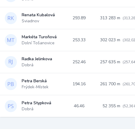
Renata Kubalová
293.89
313 283 m
(313,2
Sviadnov
Markéta Turoňová
253.33
302 023 m
(302,0
Dolní Tošanovice
Radka Jelinkova
252.46
257 635 m
(257,6
Dobrá
Petra Berská
194.16
261 700 m
(261,7
Frýdek-Místek
Petra Stypková
46.46
52 355 m
(52,36 
Dobrá