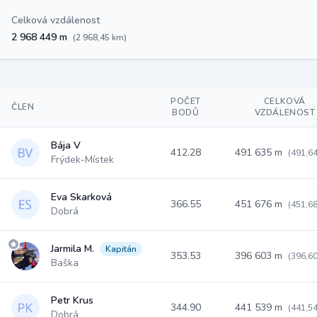
Celková vzdálenost
2 968 449 m
(2 968,45 km)
POČET
CELKOVÁ
ČLEN
BODŮ
VZDÁLENOST
Bája V
412.28
491 635 m
(491,6
Frýdek-Místek
Eva Skarková
366.55
451 676 m
(451,6
Dobrá
Jarmila M.
Kapitán
353.53
396 603 m
(396,6
Baška
Petr Krus
344.90
441 539 m
(441,5
Dobrá