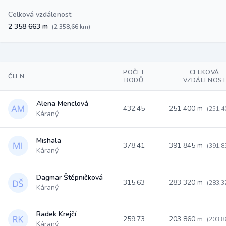
Celková vzdálenost
2 358 663 m
(2 358,66 km)
POČET
CELKOVÁ
ČLEN
BODŮ
VZDÁLENOS
Alena Menclová
432.45
251 400 m
(251,4
Káraný
Mishala
378.41
391 845 m
(391,8
Káraný
Dagmar Štěpničková
315.63
283 320 m
(283,3
Káraný
Radek Krejčí
259.73
203 860 m
(203,8
Káraný