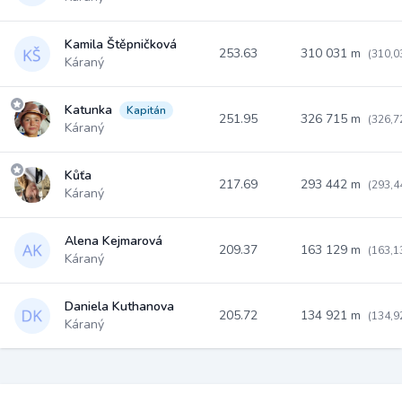
Kamila Štěpničková
253.63
310 031 m
(310,0
Káraný
Katunka
Kapitán
251.95
326 715 m
(326,7
Káraný
Kůťa
217.69
293 442 m
(293,4
Káraný
Alena Kejmarová
209.37
163 129 m
(163,1
Káraný
Daniela Kuthanova
205.72
134 921 m
(134,9
Káraný