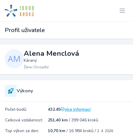
Profil uživatele
Alena Menclová
Káraný
Žena / Dospělý
Výkony
Počet bodů:
432.45
více informací
Celková vzdálenost:
251,40 km
/
399 046 kroků
Top výkon za den:
10,70 km
/
16 984 kroků
/
2. 4. 2026