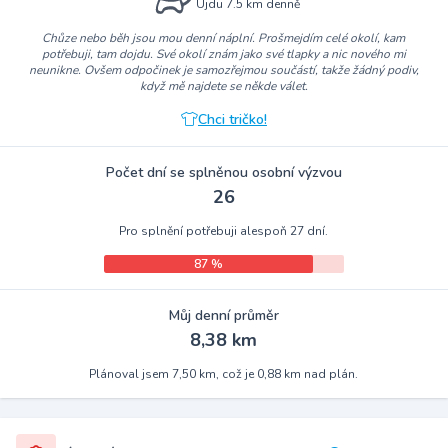
Ujdu 7.5 km denně
Chůze nebo běh jsou mou denní náplní. Prošmejdím celé okolí, kam
potřebuji, tam dojdu. Své okolí znám jako své tlapky a nic nového mi
neunikne. Ovšem odpočinek je samozřejmou součástí, takže žádný podiv,
když mě najdete se někde válet.
Chci tričko!
Počet dní se splněnou osobní výzvou
26
Pro splnění potřebuji alespoň 27 dní.
87 %
Můj denní průměr
8,38 km
Plánoval jsem 7,50 km, což je 0,88 km nad plán.