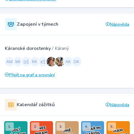
Zapojení v týmech
Nápověda
Káranské dorostenky
/ Káraný
Přejít na graf a srovnání
Kalendář zážitků
Nápověda
1.
2.
3.
4.
5.