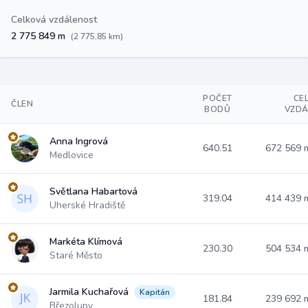
Celková vzdálenost
2 775 849 m
(2 775,85 km)
POČET
CE
ČLEN
BODŮ
VZDÁ
Anna Ingrová
640.51
672 569
Medlovice
Světlana Habartová
319.04
414 439
Uherské Hradiště
Markéta Klímová
230.30
504 534
Staré Město
Jarmila Kuchařová
Kapitán
181.84
239 692
Březolupy