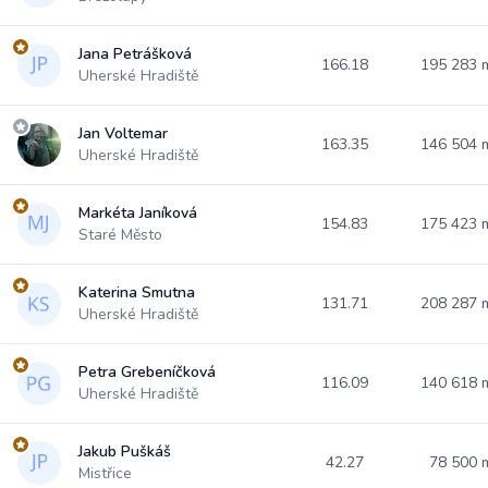
Jana Petrášková
166.18
195 283
Uherské Hradiště
Jan Voltemar
163.35
146 504
Uherské Hradiště
Markéta Janíková
154.83
175 423
Staré Město
Katerina Smutna
131.71
208 287
Uherské Hradiště
Petra Grebeníčková
116.09
140 618
Uherské Hradiště
Jakub Puškáš
42.27
78 500
Mistřice