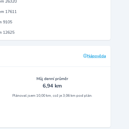
kem 26320
kem 17611
m 9105
em 12625
Nápověda
Můj denní průměr
6,94 km
Plánoval jsem 10,00 km, což je 3,06 km pod plán.