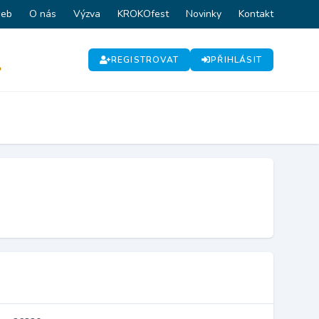
web
O nás
Výzva
KROKOfest
Novinky
Kontakt
REGISTROVAT
PŘIHLÁSIT
P