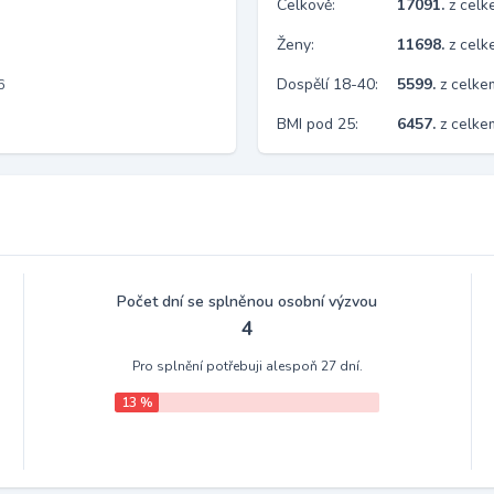
Celkově:
17091.
z cel
Ženy:
11698.
z cel
Dospělí 18-40:
5599.
z celke
6
BMI pod 25:
6457.
z celk
Počet dní se splněnou osobní výzvou
4
Pro splnění potřebuji alespoň 27 dní.
13 %