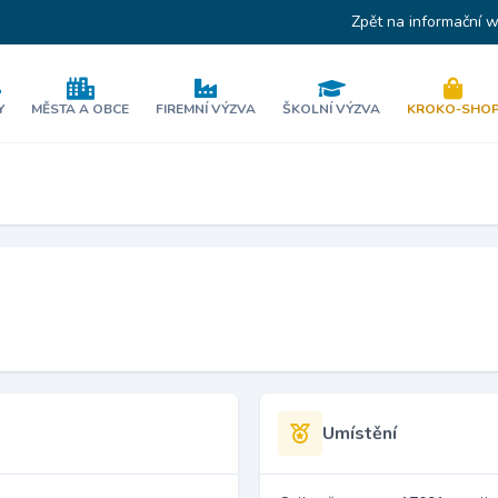
Zpět na informační 
Y
MĚSTA A OBCE
FIREMNÍ VÝZVA
ŠKOLNÍ VÝZVA
KROKO-SHO
Umístění