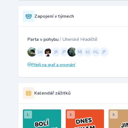
Zapojení v týmech
Parta v pohybu
/ Uherské Hradiště
Přejít na graf a srovnání
Kalendář zážitků
1.
2.
3.