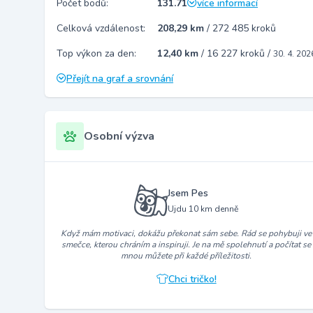
Počet bodů:
131.71
více informací
Celková vzdálenost:
208,29 km
/
272 485 kroků
Top výkon za den:
12,40 km
/
16 227 kroků
/
30. 4. 202
Přejít na graf a srovnání
Osobní výzva
Jsem Pes
Ujdu 10 km denně
Když mám motivaci, dokážu překonat sám sebe. Rád se pohybuji ve
smečce, kterou chráním a inspiruji. Je na mě spolehnutí a počítat se
mnou můžete při každé příležitosti.
Chci tričko!