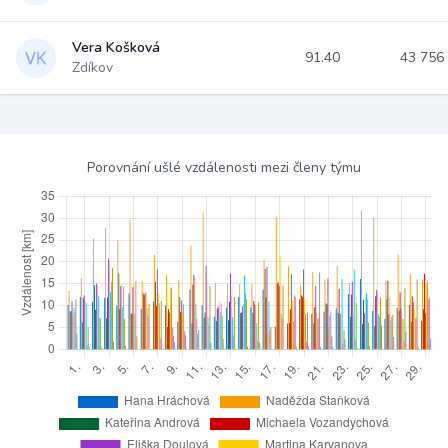
Vera Košková
91.40
43 756
Zdíkov
Porovnání ušlé vzdálenosti mezi členy týmu