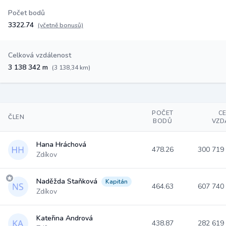
Počet bodů
3322.74
(včetně bonusů)
Celková vzdálenost
3 138 342 m
(3 138,34 km)
POČET
C
ČLEN
BODŮ
VZD
Hana Hráchová
478.26
300 719
Zdíkov
Naděžda Staňková
Kapitán
464.63
607 740
Zdíkov
Kateřina Andrová
438.87
282 619