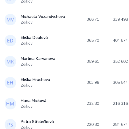
Zdíkov
Michaela Vozandychová
366.71
339 498
Zdíkov
Eliška Doulová
365.70
404 874
Zdíkov
Martina Karvanova
359.61
352 602
Zdíkov
Eliška Hráchová
303.96
305 544
Zdíkov
Hana Micková
232.80
216 316
Zdíkov
Petra Střelečková
220.80
284 674
Zdíkov