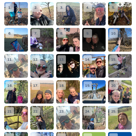
1.
2.
3.
4.
5.
6.
7.
8.
9.
10.
11.
12.
13.
14.
15.
16.
17.
18.
19.
20.
21.
22.
23.
24.
25.