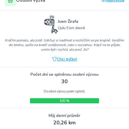
Osobní výzva
Nápověda
Jsem Žirafa
Ujdu 5 km denně
Kráčím pomalu, ale jistě. Udržuji si nadhled a rozhlížím se po krajině. Vyrážím
do terénu, spíše na kratší vzdálenosti, zato s rozvahou. Když na to přijde,
umím být i rychlá, ale proč, že?
Chci tričko!
Počet dní se splněnou osobní výzvou
30
Osobní výzvu jsem splnil.
100 %
Můj denní průměr
20,26 km