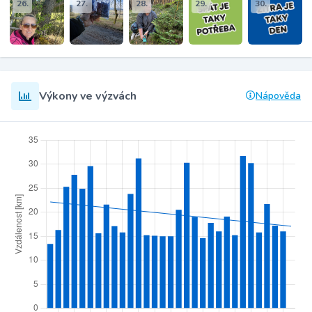
26.
27.
28.
29.
30.
Výkony ve výzvách
Nápověda