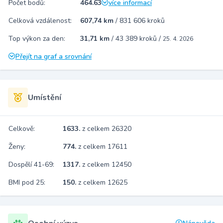
Počet bodů:
464.63
více informací
Celková vzdálenost:
607,74 km
/
831 606 kroků
Top výkon za den:
31,71 km
/
43 389 kroků
/
25. 4. 2026
Přejít na graf a srovnání
Umístění
Celkově:
1633.
z celkem 26320
Ženy:
774.
z celkem 17611
Dospělí 41-69:
1317.
z celkem 12450
BMI pod 25:
150.
z celkem 12625