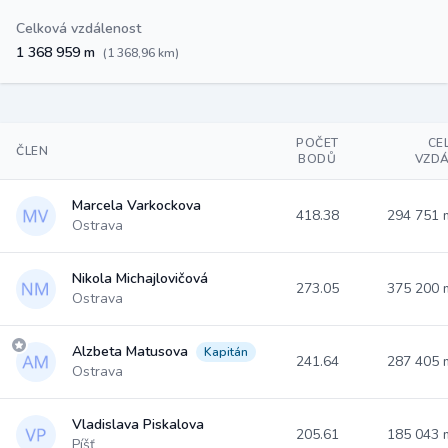
Celková vzdálenost
1 368 959 m
(1 368,96 km)
POČET
CE
ČLEN
BODŮ
VZD
Marcela Varkockova
418.38
294 751
Ostrava
Nikola Michajlovičová
273.05
375 200
Ostrava
Alzbeta Matusova
Kapitán
241.64
287 405
Ostrava
Vladislava Piskalova
205.61
185 043
Píšť