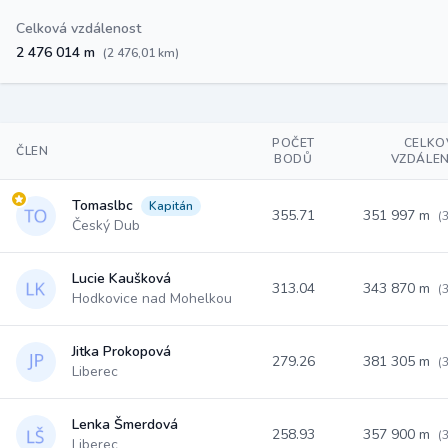
Celková vzdálenost
2 476 014 m
(2 476,01 km)
POČET
CELKO
ČLEN
BODŮ
VZDÁLE
Tomaslbc
Kapitán
355.71
351 997 m
(
Český Dub
Lucie Kaušková
313.04
343 870 m
(
Hodkovice nad Mohelkou
Jitka Prokopová
279.26
381 305 m
(
Liberec
Lenka Šmerdová
258.93
357 900 m
(
Liberec