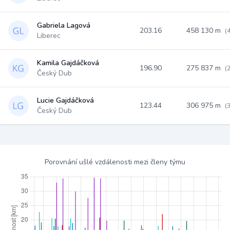
Gabriela Lagová
203.16
458 130 m
(
Liberec
Kamila Gajdáčková
196.90
275 837 m
(
Český Dub
Lucie Gajdáčková
123.44
306 975 m
(
Český Dub
Porovnání ušlé vzdálenosti mezi členy týmu