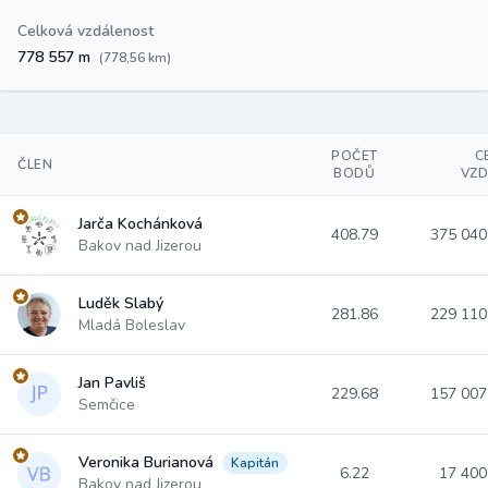
Celková vzdálenost
778 557 m
(778,56 km)
POČET
C
ČLEN
BODŮ
VZ
Jarča Kochánková
408.79
375 04
Bakov nad Jizerou
Luděk Slabý
281.86
229 11
Mladá Boleslav
Jan Pavliš
229.68
157 00
Semčice
Veronika Burianová
Kapitán
6.22
17 40
Bakov nad Jizerou