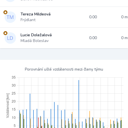
Tereza Mildeová
0.00
0 
Frýdlant
Lucie Doležalová
0.00
0 
Mladá Boleslav
Porovnání ušlé vzdálenosti mezi členy týmu