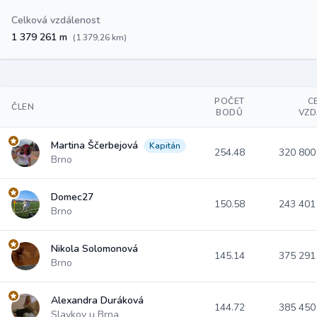
Celková vzdálenost
1 379 261 m
(1 379,26 km)
POČET
C
ČLEN
BODŮ
VZD
Martina Ščerbejová
Kapitán
254.48
320 80
Brno
Domec27
150.58
243 40
Brno
Nikola Solomonová
145.14
375 29
Brno
Alexandra Duráková
144.72
385 45
Slavkov u Brna