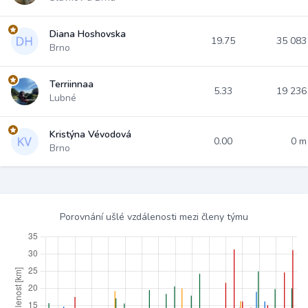
Diana Hoshovska
19.75
35 08
Brno
Terriinnaa
5.33
19 23
Lubné
Kristýna Vévodová
0.00
0 
Brno
Porovnání ušlé vzdálenosti mezi členy týmu