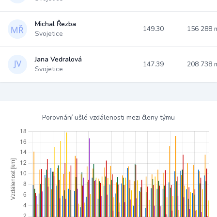
Michal Řezba
149.30
156 288
Svojetice
Jana Vedralová
147.39
208 738
Svojetice
Porovnání ušlé vzdálenosti mezi členy týmu