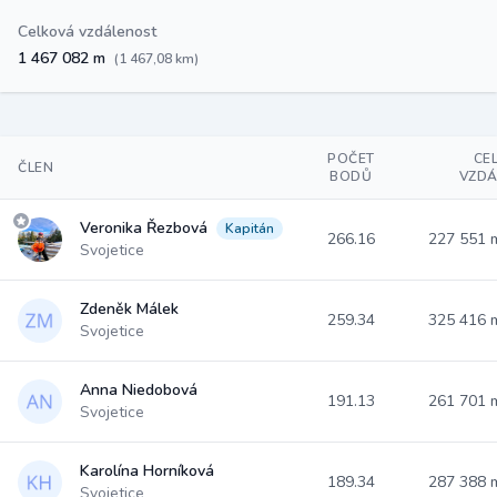
Celková vzdálenost
1 467 082 m
(1 467,08 km)
POČET
CE
ČLEN
BODŮ
VZDÁ
Veronika Řezbová
Kapitán
266.16
227 551
Svojetice
Zdeněk Málek
259.34
325 416
Svojetice
Anna Niedobová
191.13
261 701
Svojetice
Karolína Horníková
189.34
287 388
Svojetice