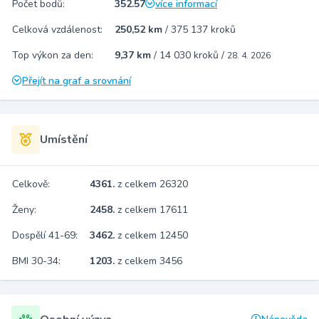
Počet bodů:
352.57
více informací
Celková vzdálenost:
250,52 km
/
375 137 kroků
Top výkon za den:
9,37 km
/
14 030 kroků
/
28. 4. 2026
Přejít na graf a srovnání
Umístění
Celkově:
4361.
z celkem 26320
Ženy:
2458.
z celkem 17611
Dospělí 41-69:
3462.
z celkem 12450
BMI 30-34:
1203.
z celkem 3456