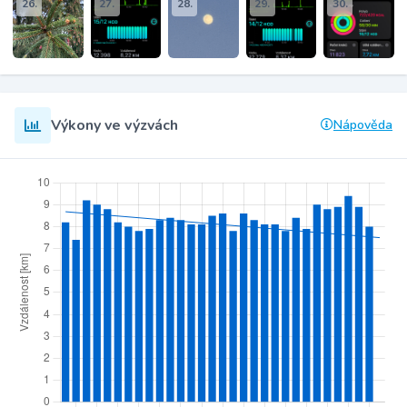
26.
27.
28.
29.
30.
Výkony ve výzvách
Nápověda