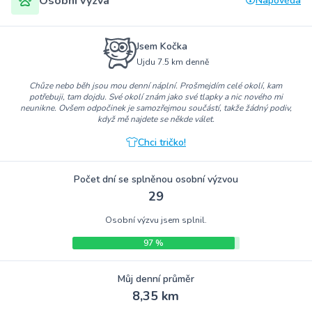
Osobní výzva
Nápověda
Jsem Kočka
Ujdu 7.5 km denně
Chůze nebo běh jsou mou denní náplní. Prošmejdím celé okolí, kam
potřebuji, tam dojdu. Své okolí znám jako své tlapky a nic nového mi
neunikne. Ovšem odpočinek je samozřejmou součástí, takže žádný podiv,
když mě najdete se někde válet.
Chci tričko!
Počet dní se splněnou osobní výzvou
29
Osobní výzvu jsem splnil.
97 %
Můj denní průměr
8,35 km