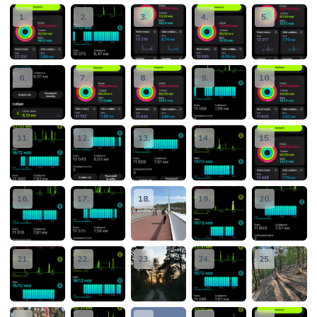
1.
2.
3.
4.
5.
6.
7.
8.
9.
10.
11.
12.
13.
14.
15.
16.
17.
18.
19.
20.
21.
22.
23.
24.
25.