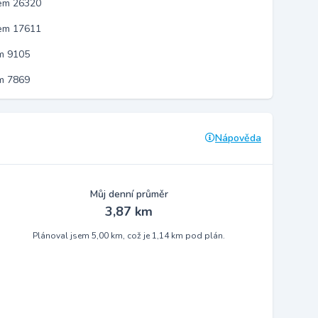
kem 26320
kem 17611
m 9105
m 7869
Nápověda
Můj denní průměr
3,87 km
Plánoval jsem 5,00 km, což je 1,14 km pod plán.