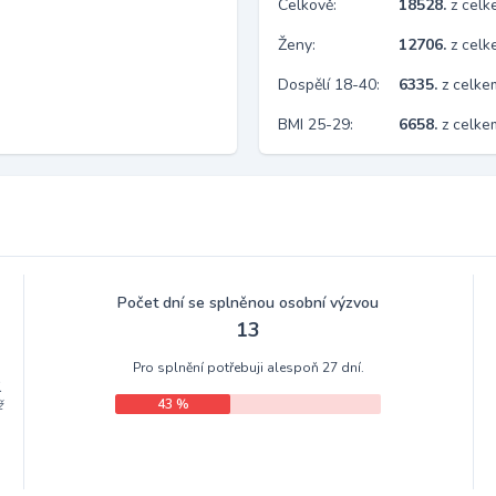
Celkově:
18528.
z cel
Ženy:
12706.
z cel
Dospělí 18-40:
6335.
z celke
BMI 25-29:
6658.
z celke
Počet dní se splněnou osobní výzvou
13
Pro splnění potřebuji alespoň 27 dní.
.
43 %
ž