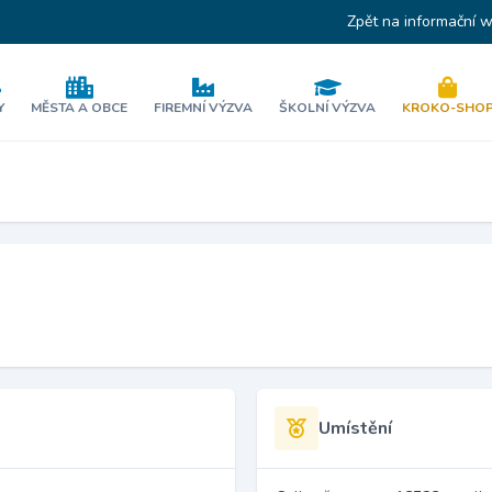
Zpět na informační 
Y
MĚSTA A OBCE
FIREMNÍ VÝZVA
ŠKOLNÍ VÝZVA
KROKO-SHO
Umístění