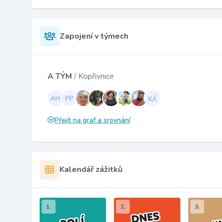
Zapojení v týmech
A TÝM
/ Kopřivnice
Přejít na graf a srovnání
Kalendář zážitků
1.
2.
3.