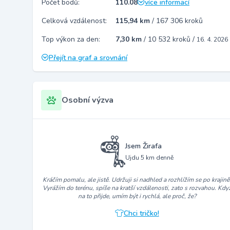
Počet bodů:
110.08
více informací
Celková vzdálenost:
115,94 km
/
167 306 kroků
Top výkon za den:
7,30 km
/
10 532 kroků
/
16. 4. 2026
Přejít na graf a srovnání
Osobní výzva
Jsem Žirafa
Ujdu 5 km denně
Kráčím pomalu, ale jistě. Udržuji si nadhled a rozhlížím se po krajině
Vyrážím do terénu, spíše na kratší vzdálenosti, zato s rozvahou. Kdy
na to přijde, umím být i rychlá, ale proč, že?
Chci tričko!