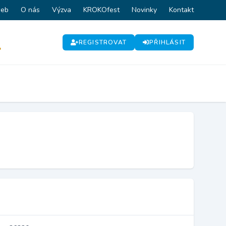
web
O nás
Výzva
KROKOfest
Novinky
Kontakt
REGISTROVAT
PŘIHLÁSIT
P