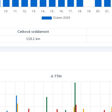
Celková vzdálenost
116.1 km
A TÝM