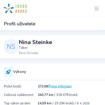
Profil uživatele
Nina Steinke
Tábor
Žena / Dospělý
Výkony
Počet bodů:
272.08
více informací
Celková vzdálenost:
240,77 km
/
318 478 kroků
Top výkon za den:
14,59 km
/
19 294 kroků
/
9. 4. 2026