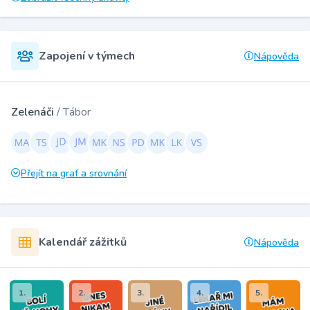
Zapojení v týmech
Nápověda
Zelenáči
/ Tábor
Přejít na graf a srovnání
Kalendář zážitků
Nápověda
1.
2.
3.
4.
5.