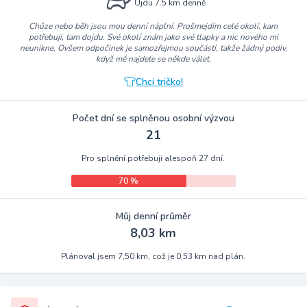
Ujdu 7.5 km denně
Chůze nebo běh jsou mou denní náplní. Prošmejdím celé okolí, kam
potřebuji, tam dojdu. Své okolí znám jako své tlapky a nic nového mi
neunikne. Ovšem odpočinek je samozřejmou součástí, takže žádný podiv,
když mě najdete se někde válet.
Chci tričko!
Počet dní se splněnou osobní výzvou
21
Pro splnění potřebuji alespoň 27 dní.
70 %
Můj denní průměr
8,03 km
Plánoval jsem 7,50 km, což je 0,53 km nad plán.