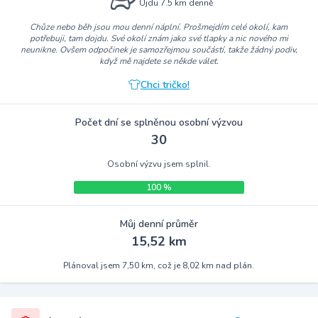
Ujdu 7.5 km denně
Chůze nebo běh jsou mou denní náplní. Prošmejdím celé okolí, kam
potřebuji, tam dojdu. Své okolí znám jako své tlapky a nic nového mi
neunikne. Ovšem odpočinek je samozřejmou součástí, takže žádný podiv,
když mě najdete se někde válet.
Chci tričko!
Počet dní se splněnou osobní výzvou
30
Osobní výzvu jsem splnil.
100 %
Můj denní průměr
15,52 km
Plánoval jsem 7,50 km, což je 8,02 km nad plán.