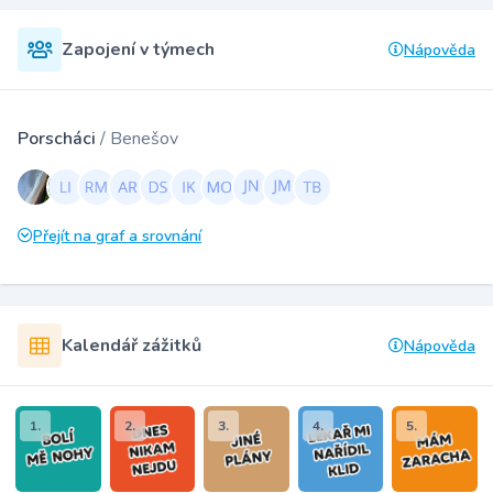
Zapojení v týmech
Nápověda
Porscháci
/ Benešov
Přejít na graf a srovnání
Kalendář zážitků
Nápověda
1.
2.
3.
4.
5.