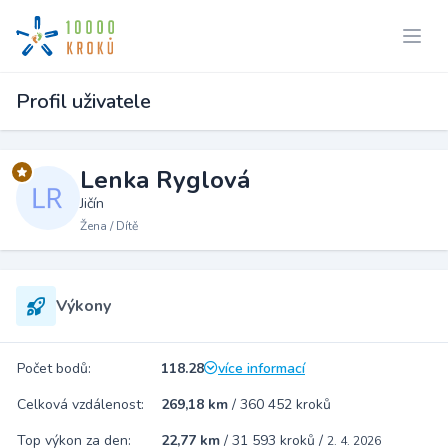
Profil uživatele
Lenka Ryglová
Jičín
Žena / Dítě
Výkony
Počet bodů:
118.28
více informací
Celková vzdálenost:
269,18 km
/
360 452 kroků
Top výkon za den:
22,77 km
/
31 593 kroků
/
2. 4. 2026