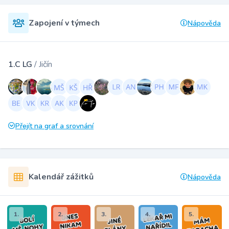
Zapojení v týmech
Nápověda
1.C LG
/ Jičín
Přejít na graf a srovnání
Kalendář zážitků
Nápověda
1.
2.
3.
4.
5.