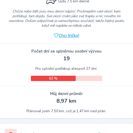
Ujdu 7.5 km denně
Chůze nebo běh jsou mou denní náplní. Prošmejdím celé okolí, kam
potřebuji, tam dojdu. Své okolí znám jako své tlapky a nic nového mi
neunikne. Ovšem odpočinek je samozřejmou součástí, takže žádný podiv,
když mě najdete se někde válet.
Chci tričko!
Počet dní se splněnou osobní výzvou
19
Pro splnění potřebuji alespoň 27 dní.
63 %
Můj denní průměr
8,97 km
Plánoval jsem 7,50 km, což je 1,47 km nad plán.