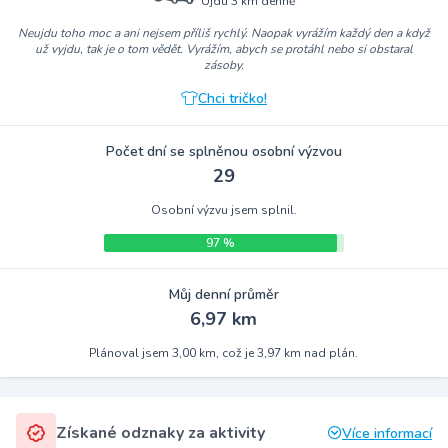
Ujdu 3 km denně
Neujdu toho moc a ani nejsem příliš rychlý. Naopak vyrážím každý den a když
už vyjdu, tak je o tom vědět. Vyrážím, abych se protáhl nebo si obstaral
zásoby.
Chci tričko!
Počet dní se splněnou osobní výzvou
29
Osobní výzvu jsem splnil.
97 %
Můj denní průměr
6,97 km
Plánoval jsem 3,00 km, což je 3,97 km nad plán.
Získané odznaky za aktivity
Více informací