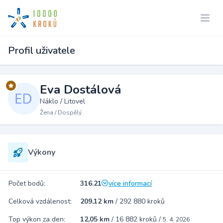
Profil uživatele
Eva Dostálová
Náklo / Litovel
Žena / Dospělý
Výkony
Počet bodů:
316.21
více informací
Celková vzdálenost:
209,12 km
/
292 880 kroků
Top výkon za den:
12,05 km
/
16 882 kroků
/
5. 4. 2026