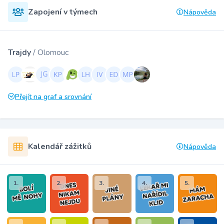
Zapojení v týmech
Nápověda
Trajdy
/ Olomouc
Přejít na graf a srovnání
Kalendář zážitků
Nápověda
1.
2.
3.
4.
5.