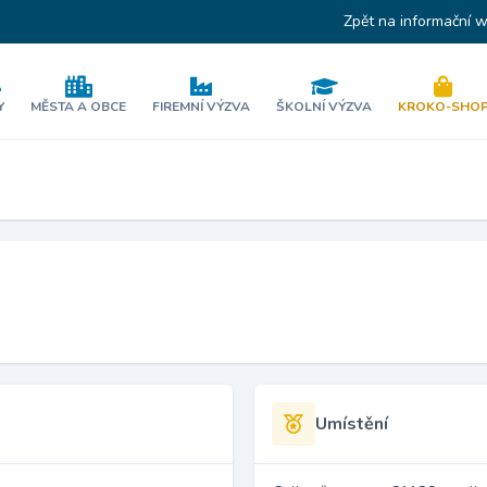
Zpět na informační 
Y
MĚSTA A OBCE
FIREMNÍ VÝZVA
ŠKOLNÍ VÝZVA
KROKO-SHO
Umístění