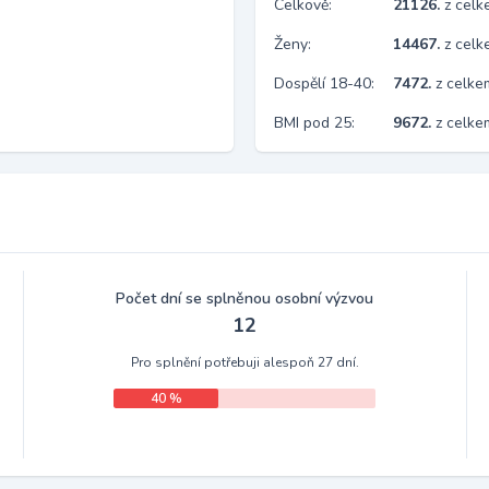
Celkově:
21126.
z cel
Ženy:
14467.
z cel
Dospělí 18-40:
7472.
z celke
BMI pod 25:
9672.
z celk
Počet dní se splněnou osobní výzvou
12
Pro splnění potřebuji alespoň 27 dní.
40 %