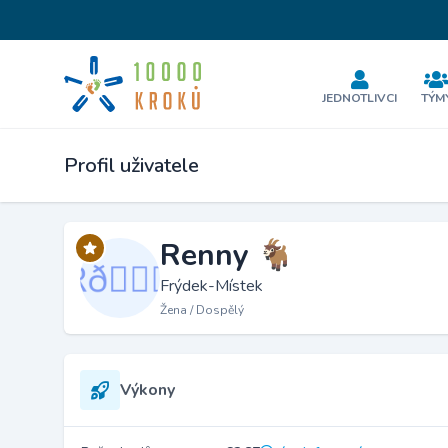
JEDNOTLIVCI
TÝM
Profil uživatele
Renny 🐐
Frýdek-Místek
Žena / Dospělý
Výkony