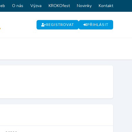
web
O nás
Výzva
KROKOfest
Novinky
Kontakt
REGISTROVAT
PŘIHLÁSIT
P