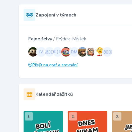
Zapojení v týmech
Fajne želvy
/ Frýdek-Místek
Přejít na graf a srovnání
Kalendář zážitků
1.
2.
3.