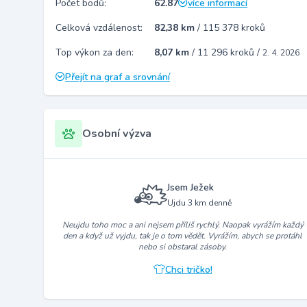
Počet bodů:
62.87
více informací
Celková vzdálenost:
82,38 km
/
115 378 kroků
Top výkon za den:
8,07 km
/
11 296 kroků
/
2. 4. 2026
Přejít na graf a srovnání
Osobní výzva
Jsem Ježek
Ujdu 3 km denně
Neujdu toho moc a ani nejsem příliš rychlý. Naopak vyrážím každý
den a když už vyjdu, tak je o tom vědět. Vyrážím, abych se protáhl
nebo si obstaral zásoby.
Chci tričko!