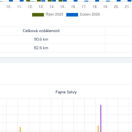
Celková vzdálenost
90.6 km
82.6 km
Fajne želvy