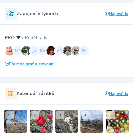
Zapojení v týmech
Nápověda
PRO ❤️
/ Poděbrady
Přejít na graf a srovnání
Kalendář zážitků
Nápověda
1.
2.
3.
4.
5.