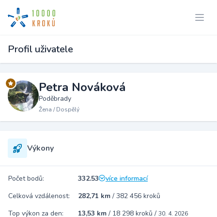
Profil uživatele
Petra Nováková
Poděbrady
Žena / Dospělý
Výkony
Počet bodů:
332.53
více informací
Celková vzdálenost:
282,71 km
/
382 456 kroků
Top výkon za den:
13,53 km
/
18 298 kroků
/
30. 4. 2026