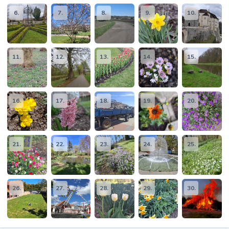
6.
7.
8.
9.
10.
11.
12.
13.
14.
15.
16.
17.
18.
19.
20.
21.
22.
23.
24.
25.
26.
27.
28.
29.
30.