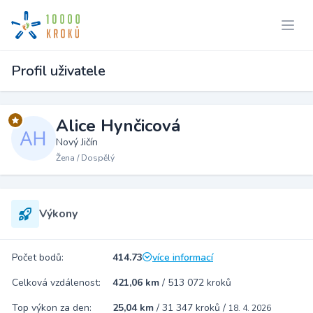
Profil uživatele
Alice Hynčicová
Nový Jičín
Žena / Dospělý
Výkony
Počet bodů:
414.73
více informací
Celková vzdálenost:
421,06 km
/
513 072 kroků
Top výkon za den:
25,04 km
/
31 347 kroků
/
18. 4. 2026