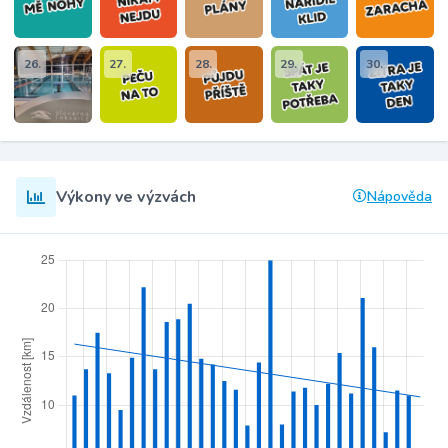
26.
27.
28.
29.
30.
Výkony ve výzvách
Nápověda