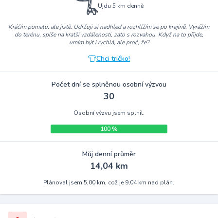
Ujdu 5 km denně
Kráčím pomalu, ale jistě. Udržuji si nadhled a rozhlížím se po krajině. Vyrážím
do terénu, spíše na kratší vzdálenosti, zato s rozvahou. Když na to přijde,
umím být i rychlá, ale proč, že?
Chci tričko!
Počet dní se splněnou osobní výzvou
30
Osobní výzvu jsem splnil.
100 %
Můj denní průměr
14,04 km
Plánoval jsem 5,00 km, což je 9,04 km nad plán.