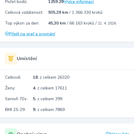
Počet bodů:
1259.29
více informací
Celková vzdálenost:
935,39 km
/
1 366 330 kroků
Top výkon za den:
45,30 km
/
66 163 kroků
/
21. 4. 2026
Přejít na graf a srovnání
Umístění
Celkově:
18.
z celkem 26320
Ženy:
4.
z celkem 17611
Senioři 70+:
5.
z celkem 399
BMI 25-29:
9.
z celkem 7869