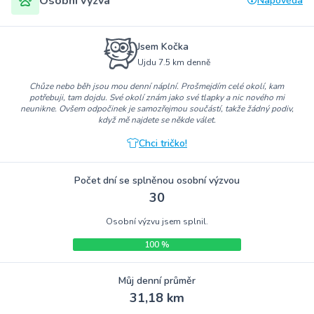
Osobní výzva
Nápověda
Jsem Kočka
Ujdu 7.5 km denně
Chůze nebo běh jsou mou denní náplní. Prošmejdím celé okolí, kam
potřebuji, tam dojdu. Své okolí znám jako své tlapky a nic nového mi
neunikne. Ovšem odpočinek je samozřejmou součástí, takže žádný podiv,
když mě najdete se někde válet.
Chci tričko!
Počet dní se splněnou osobní výzvou
30
Osobní výzvu jsem splnil.
100 %
Můj denní průměr
31,18 km