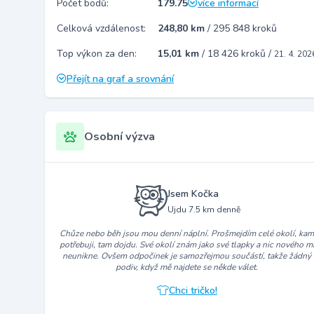
Počet bodů:
179.75
více informací
Celková vzdálenost:
248,80 km
/
295 848 kroků
Top výkon za den:
15,01 km
/
18 426 kroků
/
21. 4. 202
Přejít na graf a srovnání
Osobní výzva
Jsem Kočka
Ujdu 7.5 km denně
Chůze nebo běh jsou mou denní náplní. Prošmejdím celé okolí, ka
potřebuji, tam dojdu. Své okolí znám jako své tlapky a nic nového m
neunikne. Ovšem odpočinek je samozřejmou součástí, takže žádný
podiv, když mě najdete se někde válet.
Chci tričko!