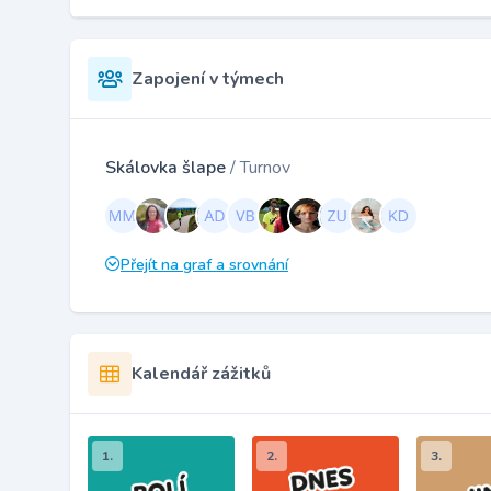
Zapojení v týmech
Skálovka šlape
/ Turnov
Přejít na graf a srovnání
Kalendář zážitků
1.
2.
3.