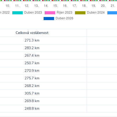
Celková vzdálenost
271.3 km
283.2 km
267.4 km
250.7 km
270.9 km
275.7 km
268.2 km
305.7 km
269.8 km
248.8 km