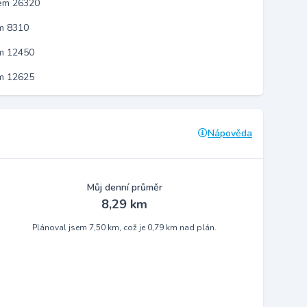
kem 26320
m 8310
em 12450
em 12625
Nápověda
Můj denní průměr
8,29 km
Plánoval jsem 7,50 km, což je 0,79 km nad plán.