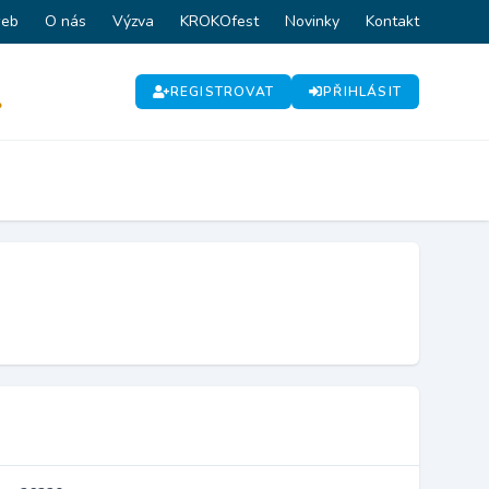
web
O nás
Výzva
KROKOfest
Novinky
Kontakt
REGISTROVAT
PŘIHLÁSIT
P