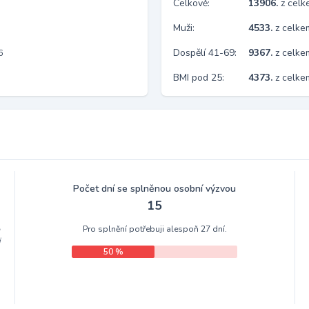
Celkově:
13906.
z cel
Muži:
4533.
z celke
Dospělí 41-69:
9367.
z celk
6
BMI pod 25:
4373.
z celk
Počet dní se splněnou osobní výzvou
15
Pro splnění potřebuji alespoň 27 dní.
m
i
50 %