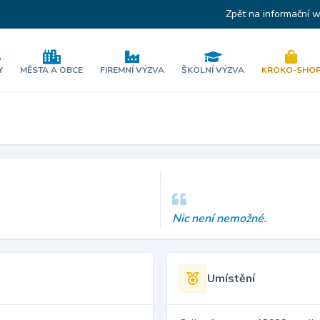
Zpět na informační 
Y
MĚSTA A OBCE
FIREMNÍ VÝZVA
ŠKOLNÍ VÝZVA
KROKO-SHO
Nic není nemožné.
Umístění