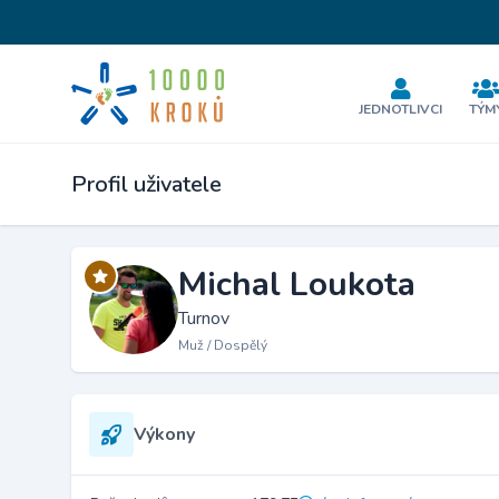
JEDNOTLIVCI
TÝM
Profil uživatele
Michal Loukota
Turnov
Muž / Dospělý
Výkony