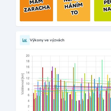
Výkony ve výzvách