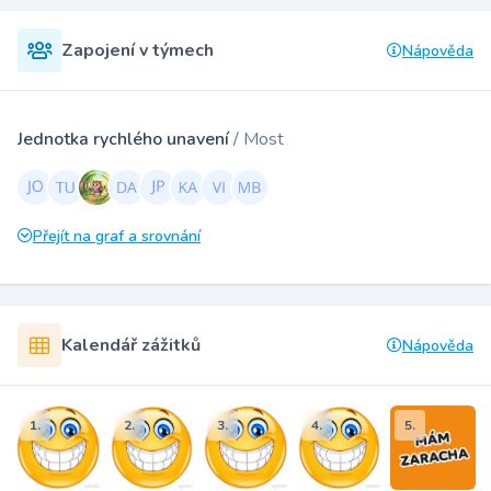
Zapojení v týmech
Nápověda
Jednotka rychlého unavení
/ Most
Přejít na graf a srovnání
Kalendář zážitků
Nápověda
1.
2.
3.
4.
5.