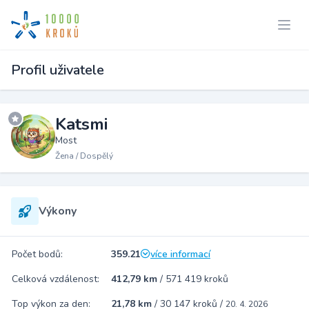
Profil uživatele
Katsmi
Most
Žena / Dospělý
Výkony
Počet bodů:
359.21
více informací
Celková vzdálenost:
412,79 km
/
571 419 kroků
Top výkon za den:
21,78 km
/
30 147 kroků
/
20. 4. 2026