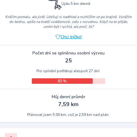
Ujdu 5 km denně
Kráčím pomalu, ale jistě. Udržuji si nadhled a rozhlížím se po krajině. Vyrážím
do terénu, spíše na kratší vzdálenosti, zato s rozvahou. Když na to přijde,
umím být i rychlá, ale proč, že?
Chci tričko!
Počet dní se splněnou osobní výzvou
25
Pro splnění potřebuji alespoň 27 dní.
83 %
Můj denní průměr
7,59 km
Plánoval jsem 5,00 km, což je 2,59 km nad plán.