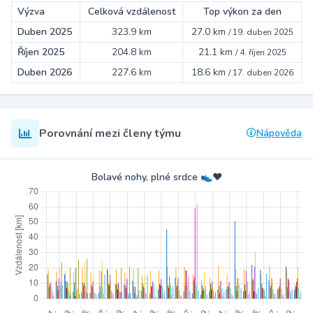
Výzva
Celková vzdálenost
Top výkon za den
Duben 2025
323.9 km
27.0 km
/
19. duben 2025
Říjen 2025
204.8 km
21.1 km
/
4. říjen 2025
Duben 2026
227.6 km
18.6 km
/
17. duben 2026
Porovnání mezi členy týmu
Nápověda
Bolavé nohy, plné srdce 👟♥️