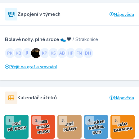
Zapojení v týmech
Nápověda
Bolavé nohy, plné srdce 👟♥️
/ Strakonice
Přejít na graf a srovnání
Kalendář zážitků
Nápověda
1.
2.
3.
4.
5.