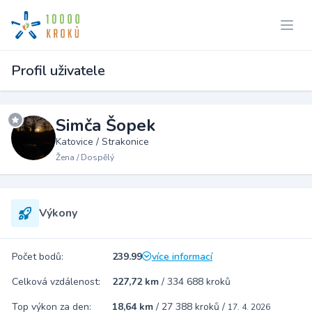
Profil uživatele
Simča Šopek
Katovice / Strakonice
Žena / Dospělý
Výkony
Počet bodů:
239.99
více informací
Celková vzdálenost:
227,72 km
/
334 688 kroků
Top výkon za den:
18,64 km
/
27 388 kroků
/
17. 4. 2026