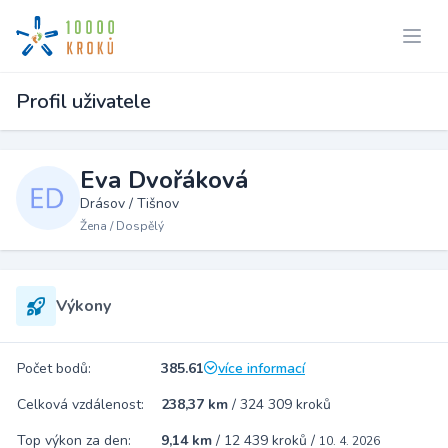
Profil uživatele
Eva Dvořáková
Drásov / Tišnov
Žena / Dospělý
Výkony
Počet bodů:
385.61
více informací
Celková vzdálenost:
238,37 km
/
324 309 kroků
Top výkon za den:
9,14 km
/
12 439 kroků
/
10. 4. 2026