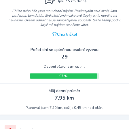
Ujdu 7.5 km denně
Chůze nebo běh jsou mou denní náplní. Prošmejdím celé okolí, kam
potřebuji, tam dojdu. Své okolí znám jako své tlapky a nic nového mi
neunikne. Ovšem odpočinek je samozřejmou součástí, takže žádný podiv,
když mě najdete se někde válet.
Chci tričko!
Počet dní se splněnou osobní výzvou
29
Osobní výzvu jsem splnil.
97 %
Můj denní průměr
7,95 km
Plánoval jsem 7,50 km, což je 0,45 km nad plán.