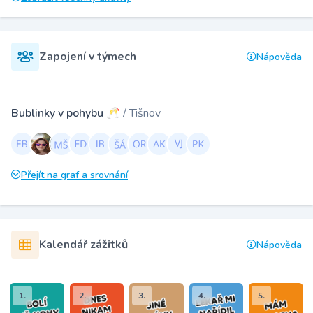
Zapojení v týmech
Nápověda
Bublinky v pohybu 🥂
/ Tišnov
Přejít na graf a srovnání
Kalendář zážitků
Nápověda
1.
2.
3.
4.
5.