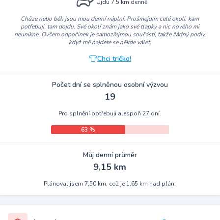
Ujdu 7.5 km denně
Chůze nebo běh jsou mou denní náplní. Prošmejdím celé okolí, kam
potřebuji, tam dojdu. Své okolí znám jako své tlapky a nic nového mi
neunikne. Ovšem odpočinek je samozřejmou součástí, takže žádný podiv,
když mě najdete se někde válet.
Chci tričko!
Počet dní se splněnou osobní výzvou
19
Pro splnění potřebuji alespoň 27 dní.
63 %
Můj denní průměr
9,15 km
Plánoval jsem 7,50 km, což je 1,65 km nad plán.