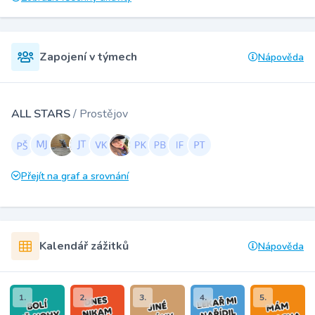
Zapojení v týmech
Nápověda
ALL STARS
/ Prostějov
Přejít na graf a srovnání
Kalendář zážitků
Nápověda
1.
2.
3.
4.
5.