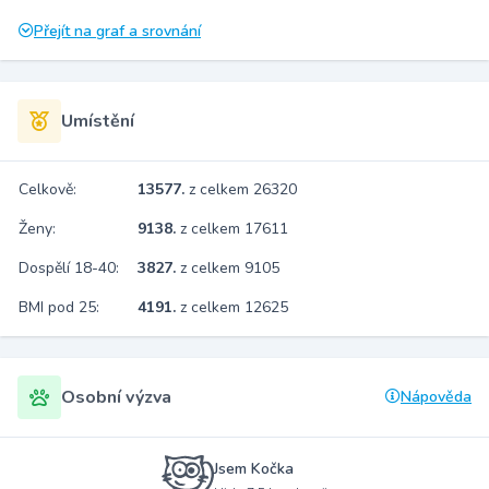
Přejít na graf a srovnání
Umístění
Celkově:
13577.
z celkem 26320
Ženy:
9138.
z celkem 17611
Dospělí 18-40:
3827.
z celkem 9105
BMI pod 25:
4191.
z celkem 12625
Osobní výzva
Nápověda
Jsem Kočka