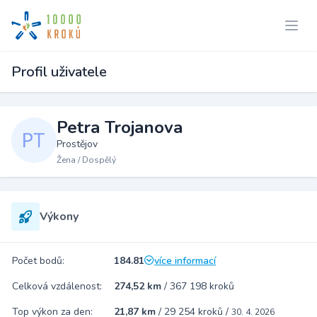
Profil uživatele
Petra Trojanova
Prostějov
Žena / Dospělý
Výkony
Počet bodů:
184.81
více informací
Celková vzdálenost:
274,52 km
/
367 198 kroků
Top výkon za den:
21,87 km
/
29 254 kroků
/
30. 4. 2026