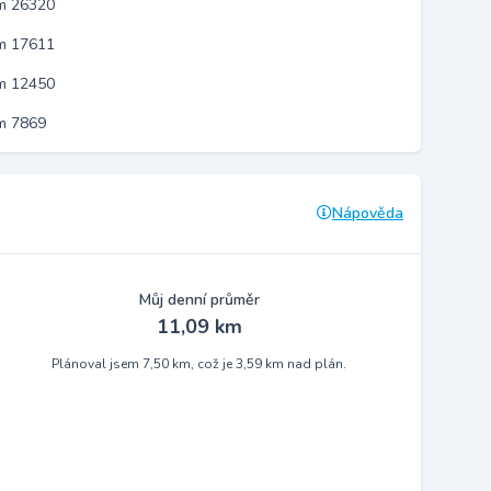
em 26320
em 17611
em 12450
m 7869
Nápověda
Můj denní průměr
11,09 km
Plánoval jsem 7,50 km, což je 3,59 km nad plán.