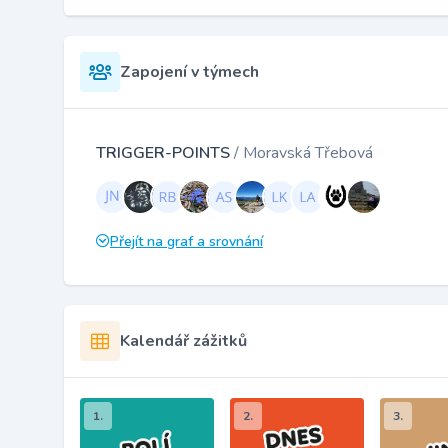
Zapojení v týmech
TRIGGER-POINTS
/ Moravská Třebová
Přejít na graf a srovnání
Kalendář zážitků
1.
2.
3.