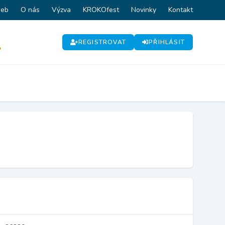
web
O nás
Výzva
KROKOfest
Novinky
Kontakt
REGISTROVAT
PŘIHLÁSIT
P