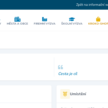
Zpět na informační 
Y
MĚSTA A OBCE
FIREMNÍ VÝZVA
ŠKOLNÍ VÝZVA
KROKO-SHO
Cesta je cíl
Umístění