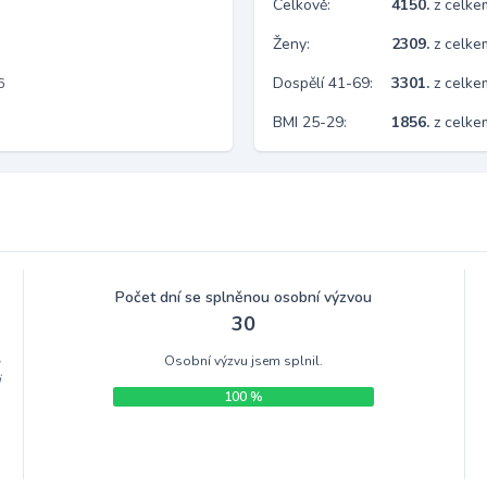
Celkově:
4150.
z celk
Ženy:
2309.
z celk
Dospělí 41-69:
3301.
z celk
6
BMI 25-29:
1856.
z celke
Počet dní se splněnou osobní výzvou
30
Osobní výzvu jsem splnil.
m
i
100 %