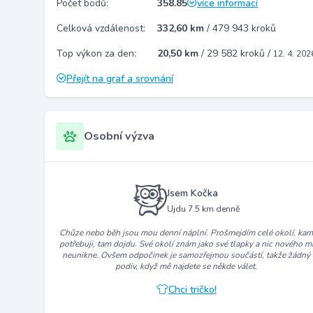
Počet bodů:
358.85
více informací
Celková vzdálenost:
332,60 km
/
479 943 kroků
Top výkon za den:
20,50 km
/
29 582 kroků
/
12. 4. 202
Přejít na graf a srovnání
Osobní výzva
Jsem Kočka
Ujdu 7.5 km denně
Chůze nebo běh jsou mou denní náplní. Prošmejdím celé okolí, ka
potřebuji, tam dojdu. Své okolí znám jako své tlapky a nic nového m
neunikne. Ovšem odpočinek je samozřejmou součástí, takže žádný
podiv, když mě najdete se někde válet.
Chci tričko!