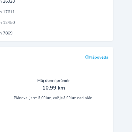
em 26320
em 17611
em 12450
m 7869
Nápověda
Můj denní průměr
10,99 km
Plánoval jsem 5,00 km, což je 5,99 km nad plán.