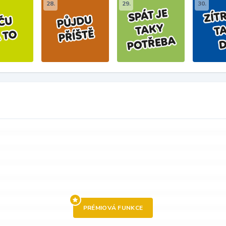
28.
29.
30.
PRÉMIOVÁ FUNKCE