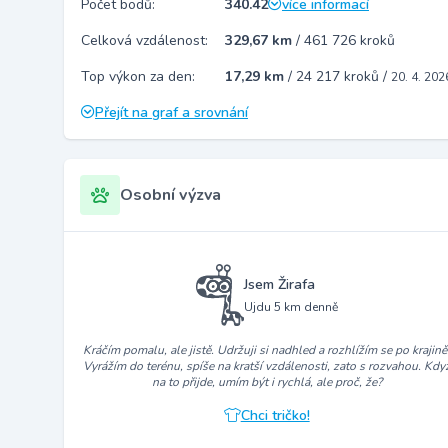
Počet bodů:
340.42
více informací
Celková vzdálenost:
329,67 km
/
461 726 kroků
Top výkon za den:
17,29 km
/
24 217 kroků
/
20. 4. 202
Přejít na graf a srovnání
Osobní výzva
Jsem Žirafa
Ujdu 5 km denně
Kráčím pomalu, ale jistě. Udržuji si nadhled a rozhlížím se po krajině
Vyrážím do terénu, spíše na kratší vzdálenosti, zato s rozvahou. Kdy
na to přijde, umím být i rychlá, ale proč, že?
Chci tričko!