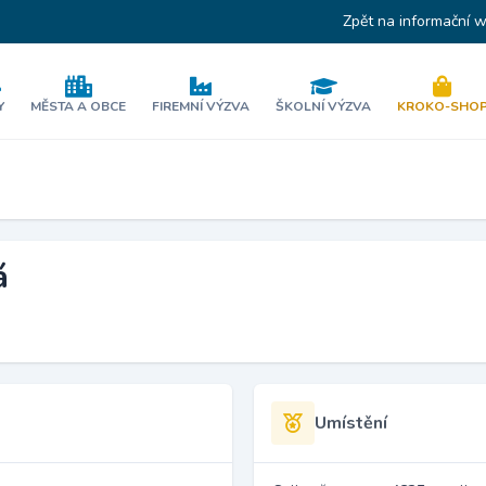
Zpět na informační 
Y
MĚSTA A OBCE
FIREMNÍ VÝZVA
ŠKOLNÍ VÝZVA
KROKO-SHO
á
Umístění