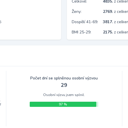
Celkově:
4835.
z celk
Ženy:
2769.
z celk
Dospělí 41-69:
3817.
z celk
6
BMI 25-29:
2175.
z celke
Počet dní se splněnou osobní výzvou
29
Osobní výzvu jsem splnil.
.
97 %
ž