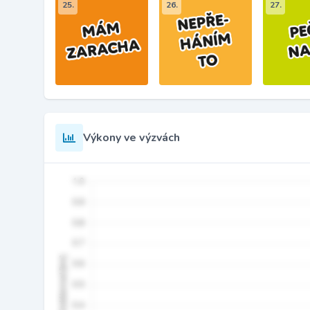
25.
26.
27.
Výkony ve výzvách