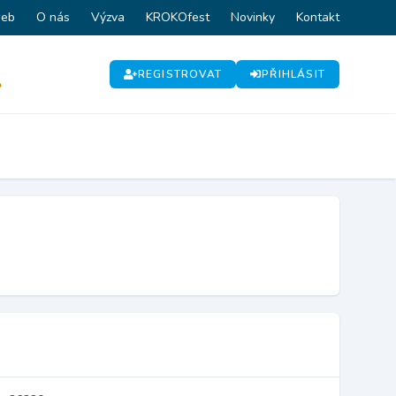
web
O nás
Výzva
KROKOfest
Novinky
Kontakt
REGISTROVAT
PŘIHLÁSIT
P