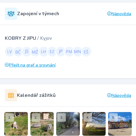
Zapojení v týmech
Nápověda
KOBRY Z JIPU
/ Kyjov
Přejít na graf a srovnání
Kalendář zážitků
Nápověda
1.
2.
3.
4.
5.