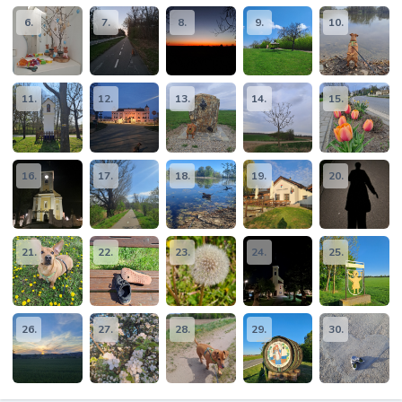
6.
7.
8.
9.
10.
11.
12.
13.
14.
15.
16.
17.
18.
19.
20.
21.
22.
23.
24.
25.
26.
27.
28.
29.
30.