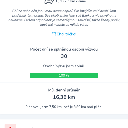
Ujdu 7.5 km denně
Chůze nebo běh jsou mou denní náplní. Prošmejdím celé okolí, kam
potřebuji, tam dojdu. Své okolí znám jako své tlapky a nic nového mi
neunikne. Ovšem odpočinek je samozřejmou součástí, takže žádný podiv,
když mě najdete se někde válet.
Chci tričko!
Počet dní se splněnou osobní výzvou
30
Osobní výzvu jsem splnil.
100 %
Můj denní průměr
16,39 km
Plánoval jsem 7,50 km, což je 8,89 km nad plán.