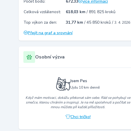
Počet bodů:
672.33
více informací
Celková vzdálenost:
618,03 km
/
891 825 kroků
Top výkon za den:
31,77 km
/
45 850 kroků
/
3. 4. 2026
Přejít na graf a srovnání
Osobní výzva
Jsem Pes
Ujdu 10 km denně
Když mám motivaci, dokážu překonat sám sebe. Rád se pohybuji ve
smečce, kterou chráním a inspiruji. Je na mě spolehnutí a počítat se
mnou můžete při každé příležitosti.
Chci tričko!