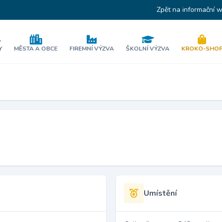
Zpět na informační 
Y
MĚSTA A OBCE
FIREMNÍ VÝZVA
ŠKOLNÍ VÝZVA
KROKO-SHO
Umístění