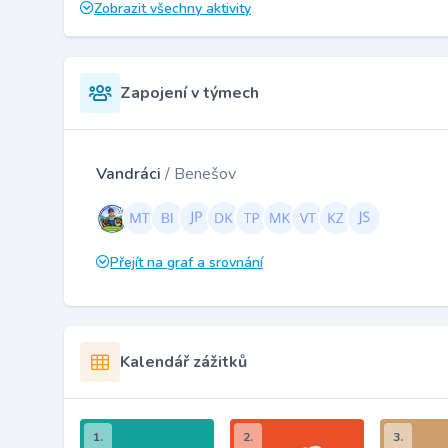
Zobrazit všechny aktivity
Zapojení v týmech
Vandráci
/ Benešov
Přejít na graf a srovnání
Kalendář zážitků
1.
2.
3.