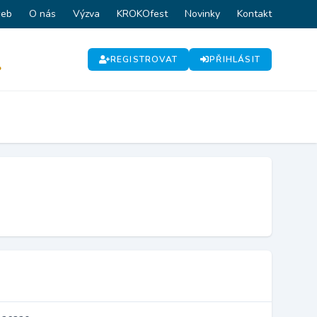
web
O nás
Výzva
KROKOfest
Novinky
Kontakt
REGISTROVAT
PŘIHLÁSIT
P