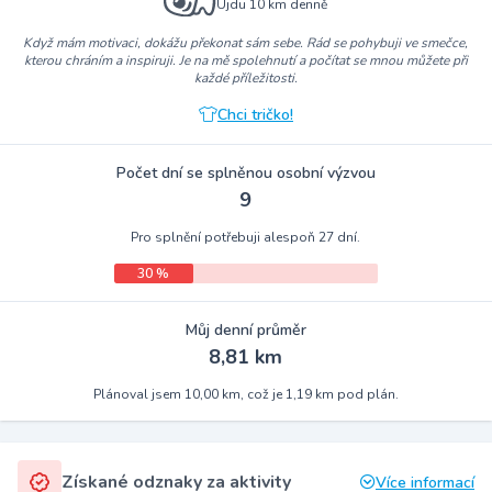
Ujdu 10 km denně
Když mám motivaci, dokážu překonat sám sebe. Rád se pohybuji ve smečce,
kterou chráním a inspiruji. Je na mě spolehnutí a počítat se mnou můžete při
každé příležitosti.
Chci tričko!
Počet dní se splněnou osobní výzvou
9
Pro splnění potřebuji alespoň 27 dní.
30 %
Můj denní průměr
8,81 km
Plánoval jsem 10,00 km, což je 1,19 km pod plán.
Získané odznaky za aktivity
Více informací