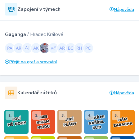
Zapojení v týmech
Nápověda
Gaganga
/ Hradec Králové
Přejít na graf a srovnání
Kalendář zážitků
Nápověda
1.
2.
3.
4.
5.