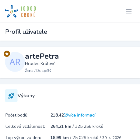
Profil uživatele
artePetra
Hradec Králové
Žena / Dospělý
Výkony
Počet bodů:
218.42
více informací
Celková vzdálenost:
264,21 km
/
325 256 kroků
Top výkon za den:
18,99 km
/
25 029 kroků
/
30. 4. 2026