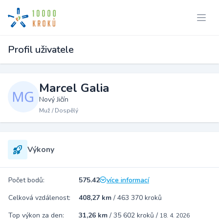
Profil uživatele
Marcel Galia
Nový Jičín
Muž / Dospělý
Výkony
Počet bodů:
575.42
více informací
Celková vzdálenost:
408,27 km
/
463 370 kroků
Top výkon za den:
31,26 km
/
35 602 kroků
/
18. 4. 2026