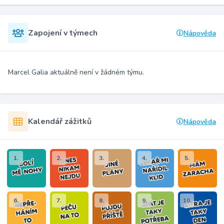
Zapojení v týmech
Nápověda
Marcel Galia aktuálně není v žádném týmu.
Kalendář zážitků
Nápověda
1.
2.
3.
4.
5.
6.
7.
8.
9.
10.