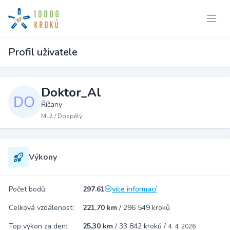
Profil uživatele
Doktor_Al
Říčany
Muž / Dospělý
Výkony
Počet bodů:
297.61
více informací
Celková vzdálenost:
221,70 km
/
296 549 kroků
Top výkon za den:
25,30 km
/
33 842 kroků
/
4. 4. 2026