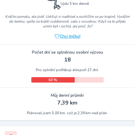
Ujdu 5 km denně
Kráčím pomalu, ale jistě. Udržuji si nadhled a rozhlížím se po krajině. Vyrážím
do terénu, spíše na kratší vzdálenosti, zato s rozvahou. Když na to přijde,
umím být i rychlá, ale proč, že?
Chci tričko!
Počet dní se splněnou osobní výzvou
18
Pro splnění potřebuji alespoň 27 dní.
60 %
Můj denní průměr
7,39 km
Plánoval jsem 5,00 km, což je 2,39 km nad plán.