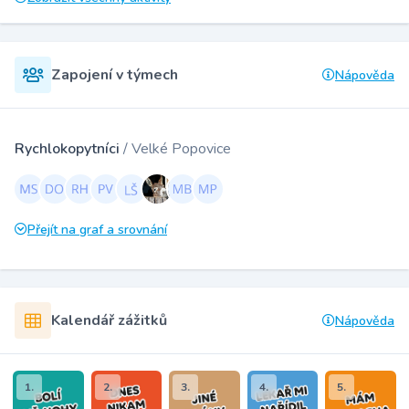
Zapojení v týmech
Nápověda
Rychlokopytníci
/ Velké Popovice
Přejít na graf a srovnání
Kalendář zážitků
Nápověda
1.
2.
3.
4.
5.