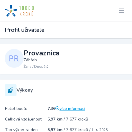
Profil uživatele
Provaznica
Zábřeh
Žena / Dospělý
Výkony
Počet bodů:
7.36
více informací
Celková vzdálenost:
5,97 km
/
7 677 kroků
Top výkon za den:
5,97 km
/
7 677 kroků
/
1. 4. 2026