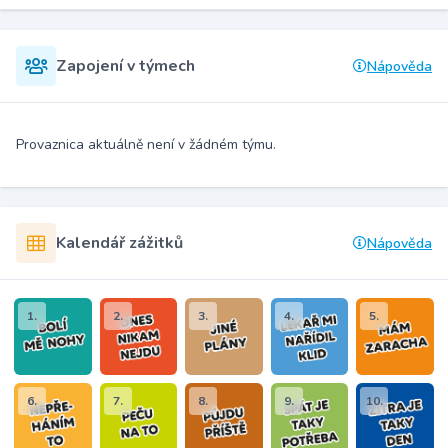
Zapojení v týmech
Nápověda
Provaznica aktuálně není v žádném týmu.
Kalendář zážitků
Nápověda
1.
2.
3.
4.
5.
6.
7.
8.
9.
10.