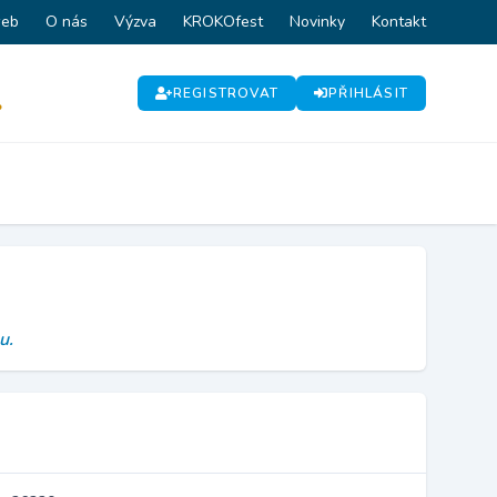
web
O nás
Výzva
KROKOfest
Novinky
Kontakt
REGISTROVAT
PŘIHLÁSIT
P
u.