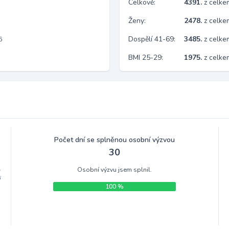
Celkově:
4391.
z celk
Ženy:
2478.
z celk
Dospělí 41-69:
3485.
z celk
6
BMI 25-29:
1975.
z celke
Počet dní se splněnou osobní výzvou
30
Osobní výzvu jsem splnil.
m
i
100 %