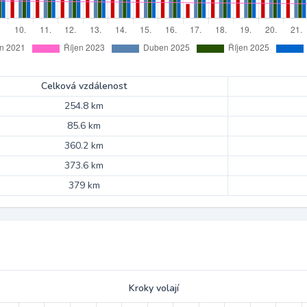
Celková vzdálenost
254.8 km
85.6 km
360.2 km
373.6 km
379 km
Kroky volají