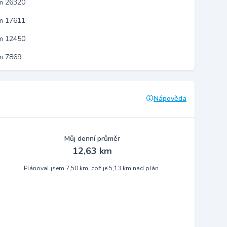
em 26320
em 17611
em 12450
m 7869
Nápověda
Můj denní průměr
12,63 km
Plánoval jsem 7,50 km, což je 5,13 km nad plán.