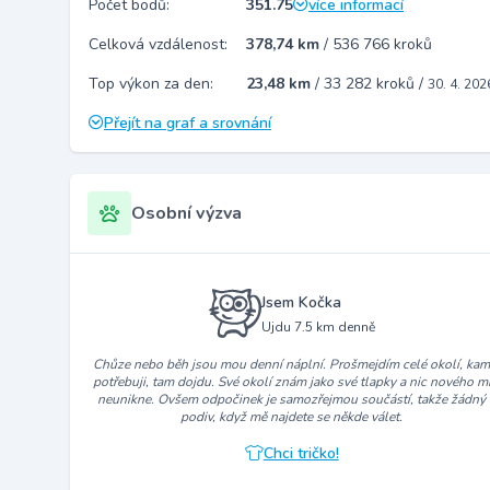
Počet bodů:
351.75
více informací
Celková vzdálenost:
378,74 km
/
536 766 kroků
Top výkon za den:
23,48 km
/
33 282 kroků
/
30. 4. 202
Přejít na graf a srovnání
Osobní výzva
Jsem Kočka
Ujdu 7.5 km denně
Chůze nebo běh jsou mou denní náplní. Prošmejdím celé okolí, ka
potřebuji, tam dojdu. Své okolí znám jako své tlapky a nic nového m
neunikne. Ovšem odpočinek je samozřejmou součástí, takže žádný
podiv, když mě najdete se někde válet.
Chci tričko!