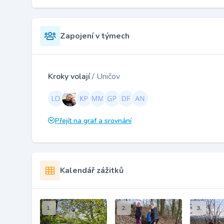
Zapojení v týmech
Kroky volají
/ Uničov
Přejít na graf a srovnání
Kalendář zážitků
1.
2.
3.