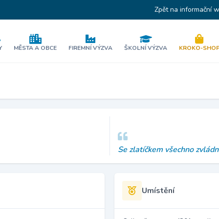
Zpět na informační 
Y
MĚSTA A OBCE
FIREMNÍ VÝZVA
ŠKOLNÍ VÝZVA
KROKO-SHO
Se zlatíčkem všechno zvládn
Umístění