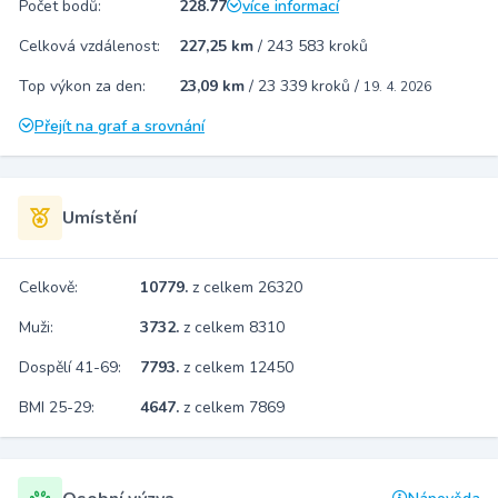
Počet bodů:
228.77
více informací
Celková vzdálenost:
227,25 km
/
243 583 kroků
Top výkon za den:
23,09 km
/
23 339 kroků
/
19. 4. 2026
Přejít na graf a srovnání
Umístění
Celkově:
10779.
z celkem 26320
Muži:
3732.
z celkem 8310
Dospělí 41-69:
7793.
z celkem 12450
BMI 25-29:
4647.
z celkem 7869