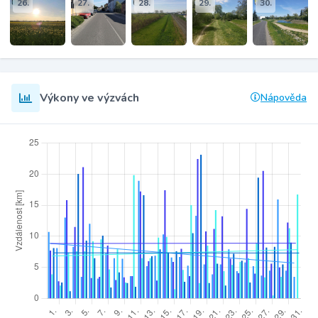
26.
27.
28.
29.
30.
Výkony ve výzvách
Nápověda