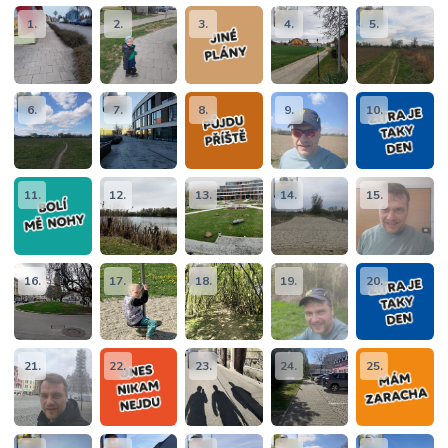
1.
2.
3.
4.
5.
6.
7.
8.
9.
10.
11.
12.
13.
14.
15.
16.
17.
18.
19.
20.
21.
22.
23.
24.
25.