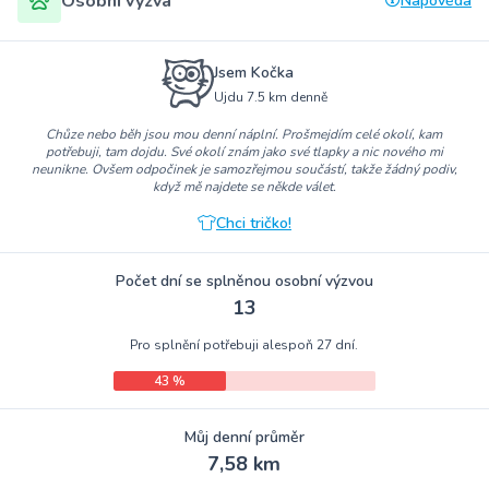
Osobní výzva
Nápověda
Jsem Kočka
Ujdu 7.5 km denně
Chůze nebo běh jsou mou denní náplní. Prošmejdím celé okolí, kam
potřebuji, tam dojdu. Své okolí znám jako své tlapky a nic nového mi
neunikne. Ovšem odpočinek je samozřejmou součástí, takže žádný podiv,
když mě najdete se někde válet.
Chci tričko!
Počet dní se splněnou osobní výzvou
13
Pro splnění potřebuji alespoň 27 dní.
43 %
Můj denní průměr
7,58 km