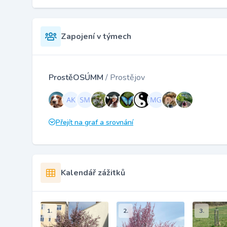
Zapojení v týmech
ProstěOSÚMM
/ Prostějov
Přejít na graf a srovnání
Kalendář zážitků
1.
2.
3.