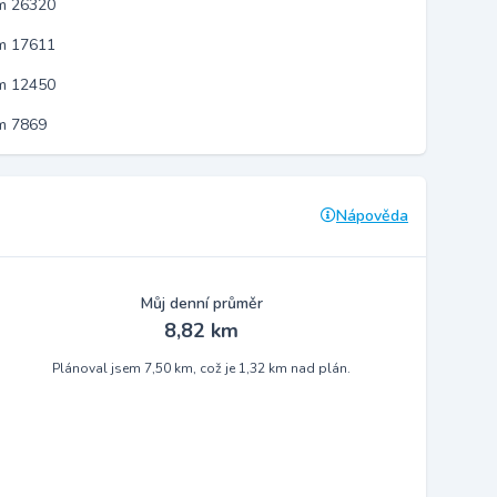
em 26320
em 17611
em 12450
m 7869
Nápověda
Můj denní průměr
8,82 km
Plánoval jsem 7,50 km, což je 1,32 km nad plán.