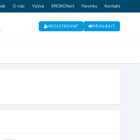
web
O nás
Výzva
KROKOfest
Novinky
Kontakt
REGISTROVAT
PŘIHLÁSIT
P