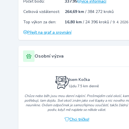
Počet bodů:
337.95
více informací
Celková vzdálenost:
264,69 km
/
384 272 kroků
Top výkon za den:
16,80 km
/
24 396 kroků
/
9. 4. 2026
Přejít na graf a srovnání
Osobní výzva
Jsem Kočka
Ujdu 7.5 km denně
Chůze nebo běh jsou mou denní náplní. Prošmejdím celé okolí, ka
potřebuji, tam dojdu. Své okolí znám jako své tlapky a nic nového m
neunikne. Ovšem odpočinek je samozřejmou součástí, takže žádný
podiv, když mě najdete se někde válet.
Chci tričko!