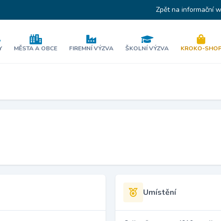
Zpět na informační 
Y
MĚSTA A OBCE
FIREMNÍ VÝZVA
ŠKOLNÍ VÝZVA
KROKO-SHO
Umístění