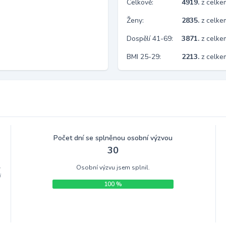
Celkově:
4919.
z celk
Ženy:
2835.
z celk
Dospělí 41-69:
3871.
z celk
BMI 25-29:
2213.
z celke
Počet dní se splněnou osobní výzvou
30
Osobní výzvu jsem splnil.
m
i
100 %