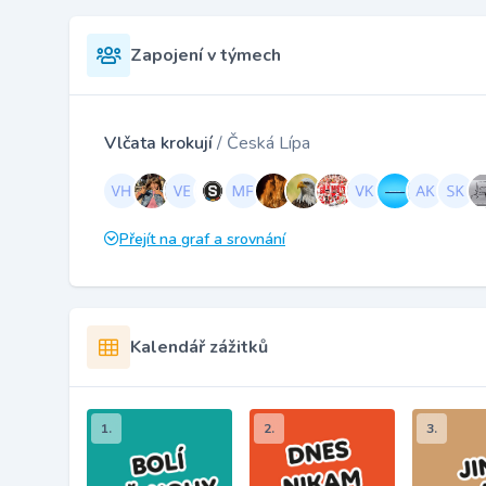
Zapojení v týmech
Vlčata krokují
/ Česká Lípa
Přejít na graf a srovnání
Kalendář zážitků
1.
2.
3.