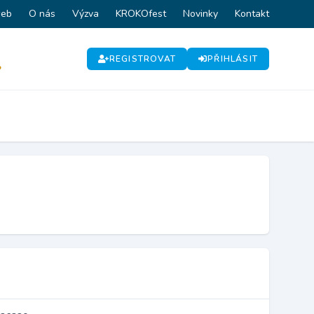
web
O nás
Výzva
KROKOfest
Novinky
Kontakt
REGISTROVAT
PŘIHLÁSIT
P