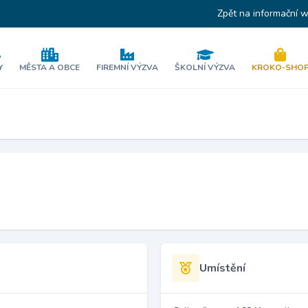
Zpět na informační 
Y
MĚSTA A OBCE
FIREMNÍ VÝZVA
ŠKOLNÍ VÝZVA
KROKO-SHO
Umístění