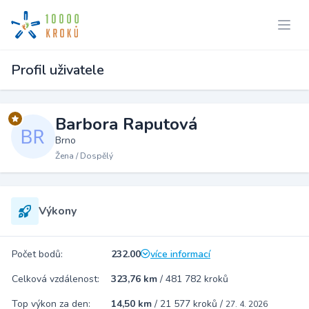
Profil uživatele
Barbora Raputová
Brno
Žena / Dospělý
Výkony
Počet bodů:
232.00
více informací
Celková vzdálenost:
323,76 km
/
481 782 kroků
Top výkon za den:
14,50 km
/
21 577 kroků
/
27. 4. 2026