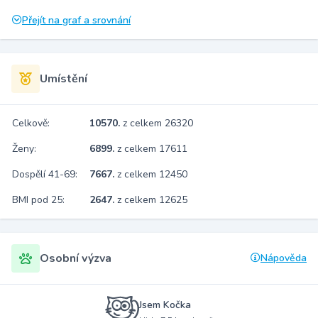
Přejít na graf a srovnání
Umístění
Celkově:
10570.
z celkem 26320
Ženy:
6899.
z celkem 17611
Dospělí 41-69:
7667.
z celkem 12450
BMI pod 25:
2647.
z celkem 12625
Osobní výzva
Nápověda
Jsem Kočka