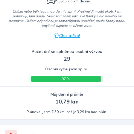
Ujdu 7.5 km denně
Chůze nebo běh jsou mou denní náplní. Prošmejdím celé okolí, kam
potřebuji, tam dojdu. Své okolí znám jako své tlapky a nic nového mi
neunikne. Ovšem odpočinek je samozřejmou součástí, takže žádný podiv,
když mě najdete se někde válet.
Chci tričko!
Počet dní se splněnou osobní výzvou
29
Osobní výzvu jsem splnil.
97 %
Můj denní průměr
10,79 km
Plánoval jsem 7,50 km, což je 3,29 km nad plán.