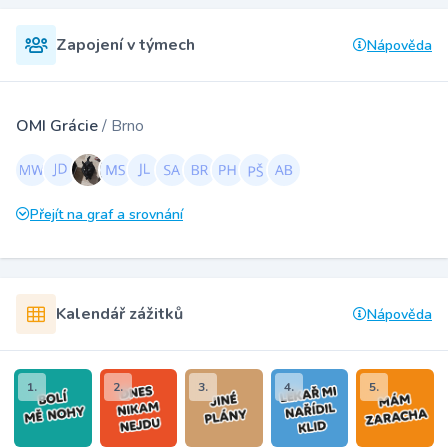
Zapojení v týmech
Nápověda
OMI Grácie
/ Brno
Přejít na graf a srovnání
Kalendář zážitků
Nápověda
1.
2.
3.
4.
5.